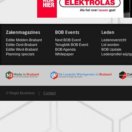
Zakenmagazines
BOB Events
Leden
Editie Midden-Brabant
Next BOB Event
Ledenoverzicht
Editie Oost-Brabant
Terugblik BOB Event
Lid worden
Editie West-Brabant
BOB Agenda
BOB Update
Planning specials
Whitepaper
Ledenprofiel wijzi
© Regio Business
|
Contact