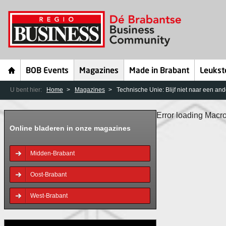
BOB Events
Magazines
Made in Brabant
Leukst
U bent hier:
Home
Magazines
Technische Unie: Blijf niet naar een and
Error loading Macro
Online bladeren in onze magazines
Midden-Brabant
Oost-Brabant
West-Brabant