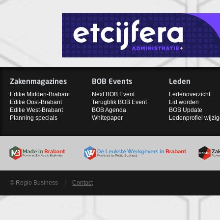
Zakenmagazines
BOB Events
Leden
Editie Midden-Brabant
Next BOB Event
Ledenoverzicht
Editie Oost-Brabant
Terugblik BOB Event
Lid worden
Editie West-Brabant
BOB Agenda
BOB Update
Planning specials
Whitepaper
Ledenprofiel wijzi
© Regio Business
|
Contact