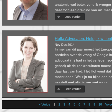
anatomie wel beter, vond ik vroeger 
gaat toch een dreiging van uit, met 
dat geklim over je dak. Je leert al v
Lees verder
dingen in het leven ook een nare kan
Holla Advocaten: Help, ik wil o
Nov-Dec 2014
In mei van dit jaar moest het Europe
oordelen over de vraag of Google i
advocaat (hij had in het verleden s
gehad) uit de zoekresultaten moest 
daar last van had. Het Hof vond da
moest doen. We zijn nu bijna een ha
worstelt met allerlei verzoeken van
vergeten.
Lees verder
< Vorige
1
2
3
4
5
6
7
8
9
10
Volg