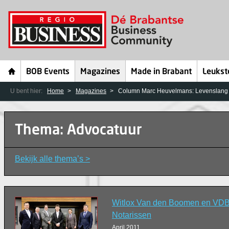
BOB Events
Magazines
Made in Brabant
Leukst
U bent hier:
Home
Magazines
Column Marc Heuvelmans: Levenslang
Thema: Advocatuur
Bekijk alle thema’s >
Witlox Van den Boomen en VDB
Notarissen
April 2011