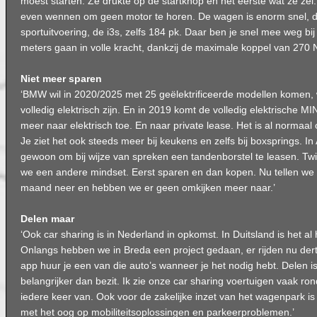
moest starten. Ze drukte op de startknop en het eerste wat ze zei: ‘
even wennen om geen motor te horen. De wagen is enorm snel, de
sportuitvoering, de i3s, zelfs 184 pk. Daar ben je snel mee weg bij 
meters gaan in volle kracht, dankzij de maximale koppel van 270 
Niet meer sparen
‘BMW wil in 2020/2025 met 25 geëlektrificeerde modellen komen, 
volledig elektrisch zijn. En in 2019 komt de volledig elektrische 
meer naar elektrisch toe. En naar private lease. Het is al normaal 
Je ziet het ook steeds meer bij keukens en zelfs bij boxsprings. In 
gewoon om bij wijze van spreken een tandenborstel te leasen. Tw
we een andere mindset. Eerst sparen en dan kopen. Nu tellen we
maand neer en hebben we er geen omkijken meer naar.’
Delen maar
‘Ook car sharing is in Nederland in opkomst. In Duitsland is het a
Onlangs hebben we in Breda een project gedaan, er rijden nu derti
app huur je een van die auto’s wanneer je het nodig hebt. Delen i
belangrijker dan bezit. Ik zie onze car sharing voertuigen vaak ron
iedere keer van. Ook voor de zakelijke inzet van het wagenpark is 
met het oog op mobiliteitsoplossingen en parkeerproblemen.’