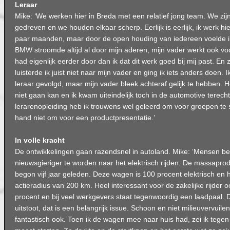
Leraar
Mike: ‘We werken hier in Breda met een relatief jong team. We zi
gedreven en we houden elkaar scherp. Eerlijk is eerlijk, ik werk hi
paar maanden, maar door de open houding van iedereen voelde ik
BMW stroomde altijd al door mijn aderen, mijn vader werkt ook voor
had eigenlijk eerder door dan ik dat dit werk goed bij mij past. En 
luisterde ik juist niet naar mijn vader en ging ik iets anders doen. 
leraar gevolgd, maar mijn vader bleek achteraf gelijk te hebben. H
niet gaan kan en ik kwam uiteindelijk toch in de automotive terech
lerarenopleiding heb ik trouwens wel geleerd om voor groepen te s
hand niet om voor een productpresentatie.’
In volle kracht
De ontwikkelingen gaan razendsnel in autoland. Mike: ‘Mensen b
nieuwsgieriger te worden naar het elektrisch rijden. De massapr
begon vijf jaar geleden. Deze wagen is 100 procent elektrisch en h
actieradius van 200 km. Heel interessant voor de zakelijke rijder ook
procent en bij veel werkgevers staat tegenwoordig een laadpaal.
uitstoot, dat is een belangrijk issue. Schoon en niet milieuvervuilen
fantastisch ook. Toen ik de wagen mee naar huis had, zei ik tegen