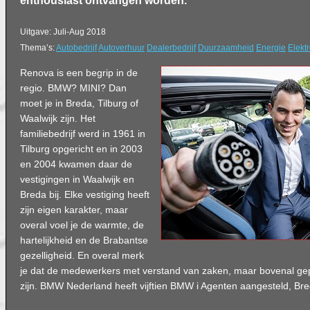
enthousiast ontvangen worden.
Uitgave: Juli-Aug 2018
Thema’s:
Autobedrijf
Autoverhuur
Dealerbedrijf
Duurzaamheid
Energie
Elekt
Renova is een begrip in de
regio. BMW? MINI? Dan
moet je in Breda, Tilburg of
Waalwijk zijn. Het
familiebedrijf werd in 1961 in
Tilburg opgericht en in 2003
en 2004 kwamen daar de
vestigingen in Waalwijk en
Breda bij. Elke vestiging heeft
zijn eigen karakter, maar
overal voel je de warmte, de
hartelijkheid en de Brabantse
gezelligheid. En overal merk
je dat de medewerkers met verstand van zaken, maar bovenal ge
zijn. BMW Nederland heeft vijftien BMW i Agenten aangesteld, Bre