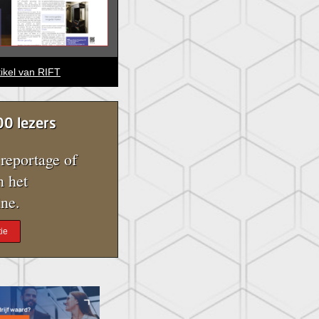
tikel van RIFT
00 lezers
reportage of
n het
ne.
ie