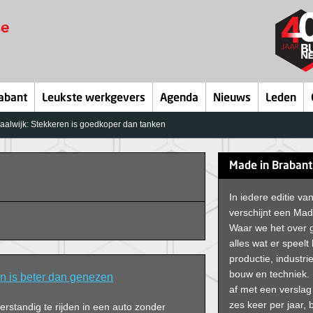
abant
Leukste werkgevers
Agenda
Nieuws
Leden
aalwijk: Stekkeren is goedkoper dan tanken
Made in Brabant
In iedere editie v
verschijnt een Mad
Waar we het over
alles wat er speelt
productie, industrie
bouw en techniek. 
 is beter dan genezen
af met een versla
zes keer per jaar, b
rstandig te rijden in een auto zonder