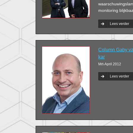
waarschuwingslamp
monitoring blijkba
Lees verder
Column Gaby va
kar
Mrt-April 2012
Lees verder