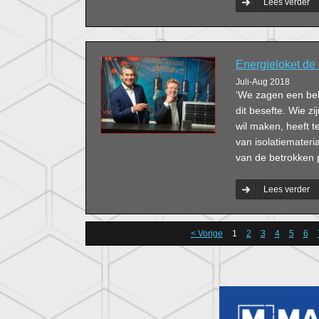
Lees verder
Energieloket de 
Juli-Aug 2018
‘We zagen een beh
dit besefte. Wie z
wil maken, heeft t
van isolatiemateri
van de betrokken p
Lees verder
< Vorige
1
2
3
4
5
6