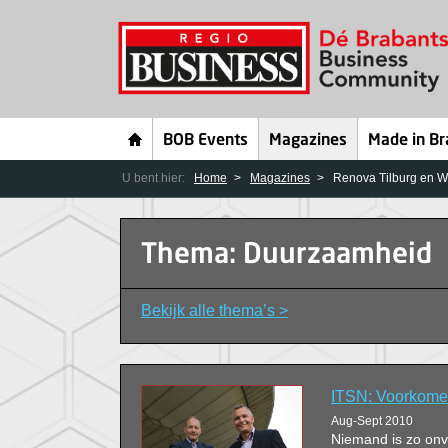
BOB Events
Magazines
Made in Br
U bent hier:
Home
Magazines
Renova Tilburg en W
Thema: Duurzaamheid
Bekijk alle thema’s >
ITSN: Voorkomen
Aug-Sept 2010
Niemand is zo onve