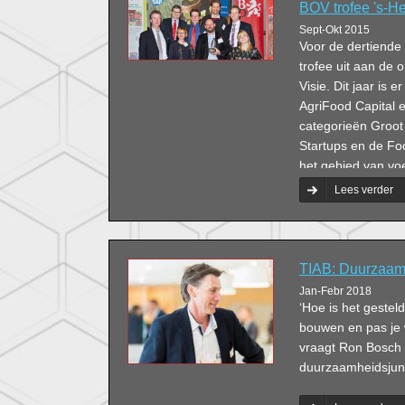
BOV trofee 's-He
Sept-Okt 2015
Voor de dertiende
trofee uit aan d
Visie. Dit jaar i
AgriFood Capital e
categorieën Groot
Startups en de Foo
het gebied van vo
Lees verder
TIAB: Duurzaam
Jan-Febr 2018
‘Hoe is het gestel
bouwen en pas je w
vraagt Ron Bosch zi
duurzaamheidsjun