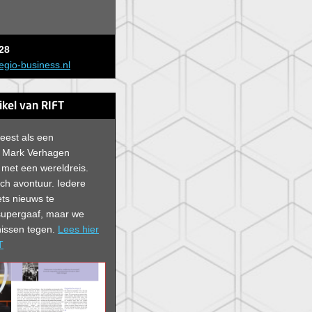
28
egio-business.nl
tikel van RIFT
leest als een
 Mark Verhagen
er met een wereldreis.
sch avontuur. Iedere
ts nieuws te
 supergaaf, maar we
issen tegen.
Lees hier
T