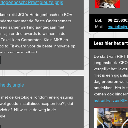
rtogenbosch: Prestigieuze prijs
 keer reikt JCI ’s-Hertogenbosch de BOV
Bel:
06-215630
e ondernemer met de Beste Ondernemers
Mail:
marielle@r
s er een samenwerking aangegaan met
n zijn er drie awards te winnen in de
 Zakelijk en Corporates, Klein MKB en
Lees hier het ar
d to Fit Award voor de beste innovatie op
eding en gezondheid.
De start van RIFT 
jongensboek. CEO
vergelijkt het liev
‘Het is een giganti
dag proberen we ie
heidsjungle
ontdekken. Het is
komen ook hindern
d met de kretologie rondom energiezuinig
het artikel van RIF
el goede installatieconcepten toe?’, dat
ch af. Hij wijst je de weg in de
gle.