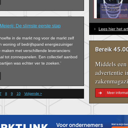
Meierij: De slimste eerste stap
Lees hier het ar
oefte in de markt nog voor de markt zelf
ijn woning of bedrijfspand energiezuiniger
Bereik 45.0
e maken met verschillende leveranciers:
aal tot zonnepanelen. Een collectief aanbod
Middels een 
artijen was echter ver te zoeken.’
advertentie i
zakenmagazi
Meer informat
7
8
9
10
Volgende >