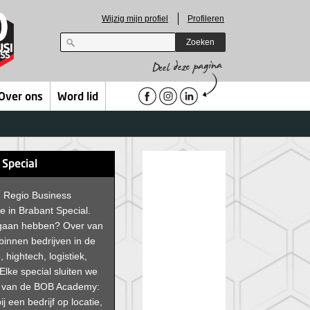
Wijzig mijn profiel
Profileren
Zoeken
Over ons
Word lid
 Special
an Regio Business
e in Brabant Special.
 gaan hebben? Over van
 binnen bedrijven in de
, hightech, logistiek,
Elke special sluiten we
g van de BOB Academy:
ij een bedrijf op locatie,