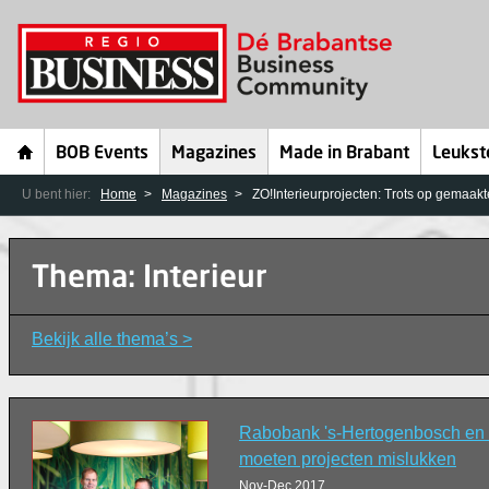
BOB Events
Magazines
Made in Brabant
Leukst
U bent hier:
Home
Magazines
ZO!Interieurprojecten: Trots op gemaak
Thema: Interieur
Bekijk alle thema’s >
Rabobank 's-Hertogenbosch en
moeten projecten mislukken
Nov-Dec 2017