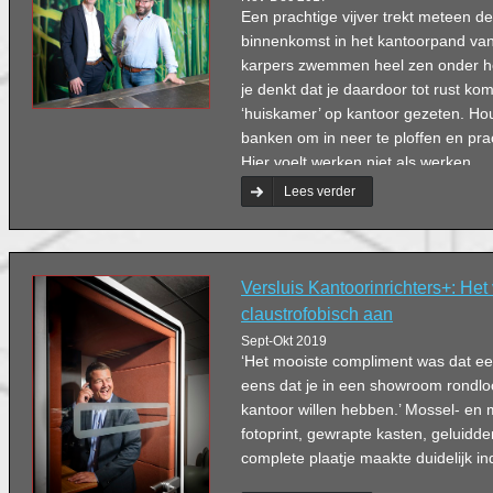
Een prachtige vijver trekt meteen de
binnenkomst in het kantoorpand va
karpers zwemmen heel zen onder het
je denkt dat je daardoor tot rust kom
‘huiskamer’ op kantoor gezeten. Hout
banken om in neer te ploffen en prac
Hier voelt werken niet als werken.
Lees verder
Versluis Kantoorinrichters+: Het 
claustrofobisch aan
Sept-Okt 2019
‘Het mooiste compliment was dat een 
eens dat je in een showroom rondloo
kantoor willen hebben.’ Mossel- en
fotoprint, gewrapte kasten, geluid
complete plaatje maakte duidelijk i