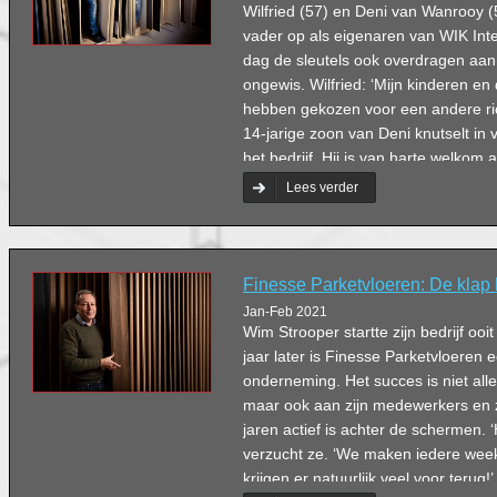
Wilfried (57) en Deni van Wanrooy 
vader op als eigenaren van WIK Inte
dag de sleutels ook overdragen aan
ongewis. Wilfried: ‘Mijn kinderen en
hebben gekozen voor een andere rich
14-jarige zoon van Deni knutselt in
het bedrijf. Hij is van harte welkom 
is, maar we zullen hem nooit pushen
Lees verder
Finesse Parketvloeren: De klap 
Jan-Feb 2021
Wim Strooper startte zijn bedrijf ooit 
jaar later is Finesse Parketvloeren 
onderneming. Het succes is niet al
maar ook aan zijn medewerkers en z
jaren actief is achter de schermen. ‘
verzucht ze. ‘We maken iedere wee
krijgen er natuurlijk veel voor terug!’