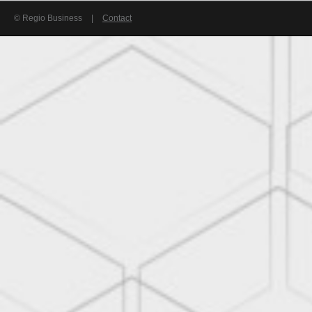
© Regio Business
|
Contact