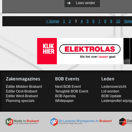
Lees verder
< Vorige
1
2
3
4
5
6
7
8
9
10
Volg
Zakenmagazines
BOB Events
Leden
Editie Midden-Brabant
Next BOB Event
Ledenoverzicht
Editie Oost-Brabant
Terugblik BOB Event
Lid worden
Editie West-Brabant
BOB Agenda
BOB Update
Planning specials
Whitepaper
Ledenprofiel wijzi