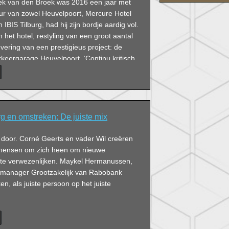
ek van den Broek was 2016 een jaar met
eur van zowel Heuvelpoort, Mercure Hotel
IBIS Tilburg, had hij zijn bordje aardig vol.
n het hotel, restyling van een groot aantal
ering van een prestigieus project: de
rkeergarage Heuvelpoort. ‘Continu kritisch
verbetermogelijkheden, lef tonen én het
llen halen: het is allemaal nodig om te
lukkig geeft het me ontzettend veel
g en omstreken: De juiste mix
oor. Corné Geerts en vader Wil creëren
 mensen om zich heen om nieuwe
en te verwezenlijken. Maykel Hermanussen,
tmanager Grootzakelijk van Rabobank
en, als juiste persoon op het juiste