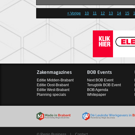
< Vorige
10
11
12
13
14
15
Zakenmagazines
BOB Events
Editie Midden-Brabant
Next BOB Event
Editie Oost-Brabant
Terugblik BOB Event
Editie West-Brabant
BOB Agenda
Planning specials
Whitepaper
© Regio Business
|
Contact