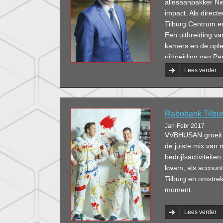
allesaanpakker Ni
impact. Als direct
Tilburg Centrum en 
Een uitbreiding va
kamers en de oplev
uitbreiding van Pa
zijn, zoeken naar 
Lees verder
beste uit jezelf wi
kunnen slagen. Ge
energie!’
Rabobank Tilbur
Jan-Febr 2017
VVBHUSAN groeit d
de juiste mix van
bedrijfsactiviteit
kwam, als accoun
Tilburg en omstrek
moment.
Lees verder