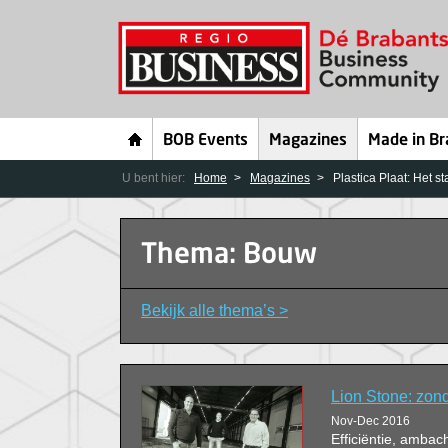
BOB Events
Magazines
Made in Br
U bent hier:
Home
Magazines
Plastica Plaat: Het st
Thema: Bouw
Bekijk alle thema’s >
Lion Stone: zon
Nov-Dec 2016
Efficiëntie, ambacht