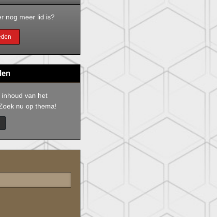
r nog meer lid is?
leden
len
 inhoud van het
Zoek nu op thema!