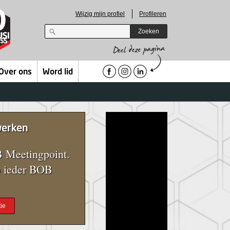
Wijzig mijn profiel
Profileren
Zoeken
Over ons
Word lid
werken
 Meetingpoint.
 ieder BOB
ie