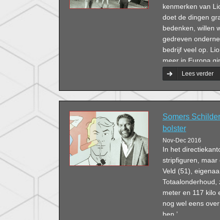
kenmerken van Lion
doet de dingen gra
bedenken, willen 
gedreven ondernem
bedrijf veel op. L
meer in Europa gin
Operationeel mana
Lees verder
hebben wij een aan
kunnen halen.’ Een
specialist in het 
natuursteen en co
Somers Schilder
bolster
Nov-Dec 2016
In het directiekan
stripfiguren, maa
Veld (51), eigenaa
Totaalonderhoud, 
meter en 117 kilo 
nog wel eens over 
ben.’