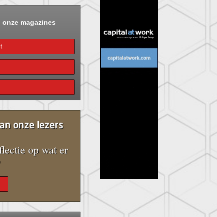
n onze magazines
t
an onze lezers
flectie op wat er
'