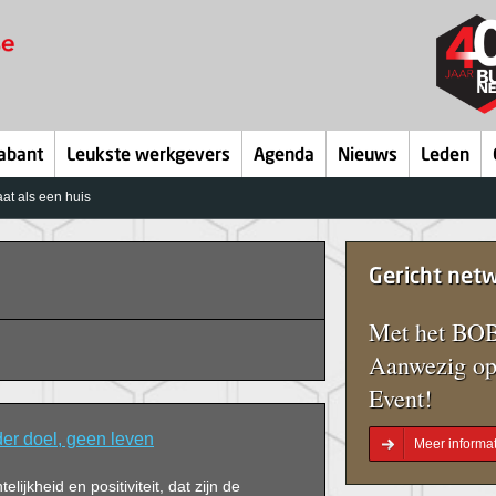
abant
Leukste werkgevers
Agenda
Nieuws
Leden
aat als een huis
Gericht net
Met het BOB
Aanwezig op
Event!
der doel, geen leven
Meer informat
elijkheid en positiviteit, dat zijn de