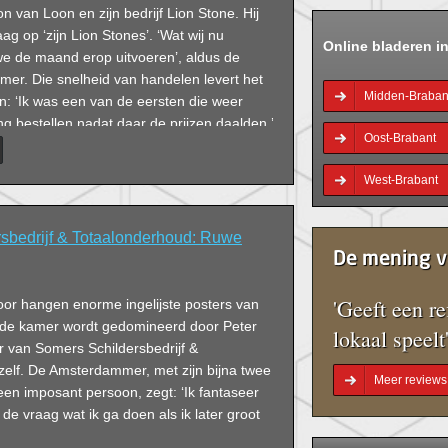
 van Loon en zijn bedrijf Lion Stone. Hij
ag op ‘zijn Lion Stones’. ‘Wat wij nu
Online bladeren i
we de maand erop uitvoeren’, aldus de
er. Die snelheid van handelen levert het
Midden-Braban
ion: ‘Ik was een van de eersten die weer
g bestellen nadat daar de prijzen daalden.’
Oost-Brabant
ger Frank van Vugt vult aan: ‘En daardoor
tal kleuren composiet exclusief in huis
West-Brabant
 profiel van het snelgroeiende Lion Stone,
vervaardigen van keukenbladen van
mposiet.
sbedrijf & Totaalonderhoud: Ruwe
De mening v
'Geeft een re
toor hangen enorme ingelijste posters van
r de kamer wordt gedomineerd door Peter
lokaal speelt
r van Somers Schildersbedrijf &
zelf. De Amsterdammer, met zijn bijna twee
Meer reviews
een imposant persoon, zegt: ‘Ik fantaseer
de vraag wat ik ga doen als ik later groot