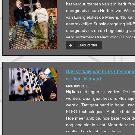
het verduurzamen van zijn bedrijfs
energieadviseurs Norbert van Wijk 
van Energieloket de Meierij. ‘Nu ka
aantrekkelijke Subsidieregeling M
energieadvies en de begeleiding va
verduurzamingstraject voor 80 procen
Lees verder
Bas Verkaik van ELEO Technolog
werken. Keihard.
Mei-Juni 2023
Hij kan niet tegen zijn verlies. De be
worden. Daar gaat het om. Plus bij
wereld. ‘Dat gaat hand in hand’, zeg
ELEO Technologies. ‘Ambitie hebben 
Hoe meer ambitie, hoe beter voor de
nog lang niet in zicht. Maar de rak
snelheid de lucht ingeschoten.