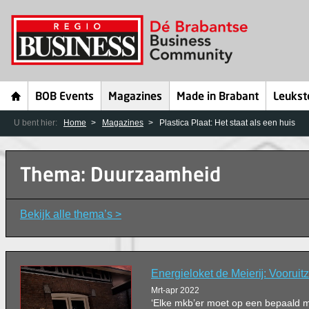
BOB Events
Magazines
Made in Brabant
Leukst
U bent hier:
Home
Magazines
Plastica Plaat: Het staat als een huis
Thema: Duurzaamheid
Bekijk alle thema’s >
Energieloket de Meierĳ: Vooruitz
Mrt-apr 2022
‘Elke mkb’er moet op een bepaald 