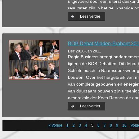
uitgevoerd door een uiterst deskun
resultaten zijn in het gelijknamige
prijkt een ‘blokkige’ tekening, dat la
Lees verder
volledig demontabel is en hybride in
BOB Debat Midden-Brabant 2010
Dec 2010-Jan 2011
Regio Business brengt ondernemers 
tijdens de BOB Debatten. Dit debat 
Schiefelbusch in Raamsdonksveer 
bouwen. Over het hergebruik van ma
van complete gebouwen en energiev
van duurzaam bouwen zijn uiteenlo
gespreksleider Kees Rennen de aa
een definitie te geven van duurzaa
Lees verder
< Vorige
1
2
3
4
5
6
7
8
9
10
Volg