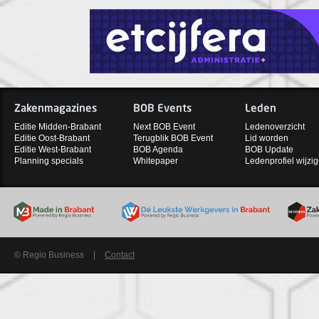
Zakenmagazines
BOB Events
Leden
Editie Midden-Brabant
Next BOB Event
Ledenoverzicht
Editie Oost-Brabant
Terugblik BOB Event
Lid worden
Editie West-Brabant
BOB Agenda
BOB Update
Planning specials
Whitepaper
Ledenprofiel wijzi
© Regio Business
|
Contact