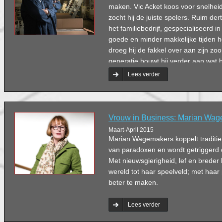
maken. Vic Acket koos voor snelheid 
zocht hij de juiste spelers. Ruim dert
het familiebedrijf, gespecialiseerd 
goede en minder makkelijke tijden 
droeg hij de fakkel over aan zijn zoo
generatie bouwt hij verder aan wat 
Johannes in 1884 begon. Voorlopig ki
Lees verder
directieadviseur nog mee achter de
Vrouw in Business: Marian Wa
Maart-April 2015
Marian Wagemakers koppelt traditie
van paradoxen en wordt getriggerd 
Met nieuwsgierigheid, lef en breder 
wereld tot haar speelveld; met haar
beter te maken.
Lees verder