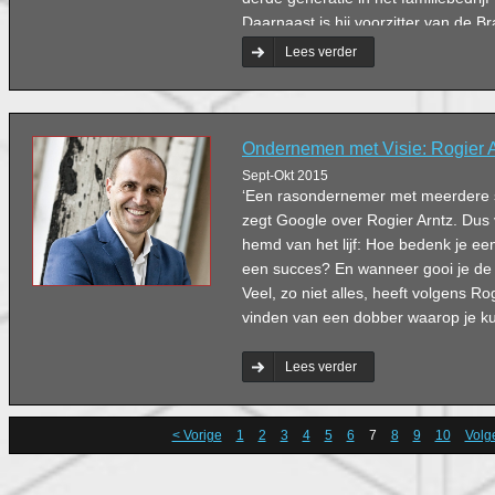
Daarnaast is hij voorzitter van de 
Werkgeversvereniging afdeling ’s-
Lees verder
was hij vijftien jaar lang voorzitter
Ondernemers Contact.
Ondernemen met Visie: Rogier A
Sept-Okt 2015
‘Een rasondernemer met meerdere s
zegt Google over Rogier Arntz. Du
hemd van het lijf: Hoe bedenk je e
een succes? En wanneer gooi je de
Veel, zo niet alles, heeft volgens R
vinden van een dobber waarop je kun
Lees verder
< Vorige
1
2
3
4
5
6
7
8
9
10
Volg