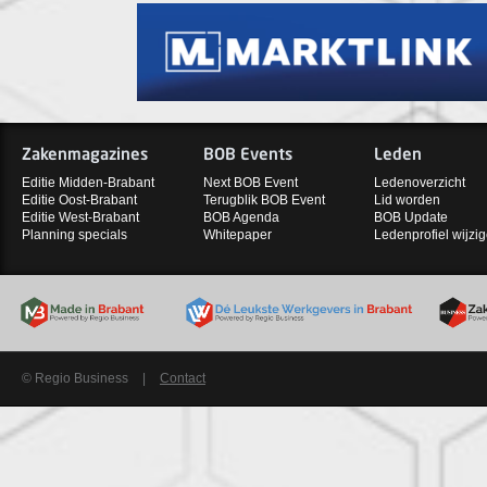
Zakenmagazines
BOB Events
Leden
Editie Midden-Brabant
Next BOB Event
Ledenoverzicht
Editie Oost-Brabant
Terugblik BOB Event
Lid worden
Editie West-Brabant
BOB Agenda
BOB Update
Planning specials
Whitepaper
Ledenprofiel wijzi
© Regio Business
|
Contact