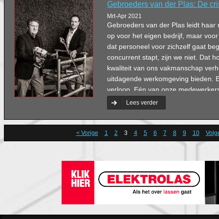
Gebroeders van der Plas: De cris
Mrt-Apr 2021
Gebroeders van der Plas leidt haar
op voor het eigen bedrijf, maar voo
dat personeel voor zichzelf gaat beg
concurrent stapt, zijn we niet. Dat ho
kwaliteit van ons vakmanschap verh
uitdagende werkomgeving bieden. En 
verloop. Eén van onze medewerkers i
dienst!’, zegt Hans van der Plas trot
Lees verder
< Vorige
1
2
3
4
5
6
7
8
9
10
Volg