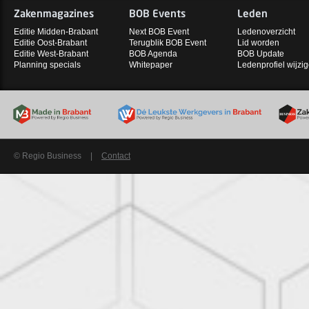
Zakenmagazines
BOB Events
Leden
Editie Midden-Brabant
Next BOB Event
Ledenoverzicht
Editie Oost-Brabant
Terugblik BOB Event
Lid worden
Editie West-Brabant
BOB Agenda
BOB Update
Planning specials
Whitepaper
Ledenprofiel wijzi
© Regio Business
|
Contact