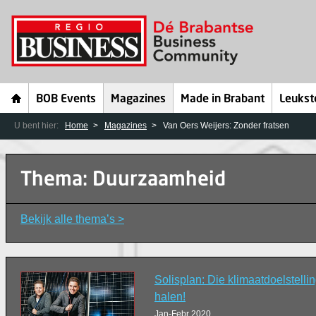
BOB Events
Magazines
Made in Brabant
Leukst
U bent hier:
Home
Magazines
Van Oers Weijers: Zonder fratsen
Thema: Duurzaamheid
Bekijk alle thema’s >
Solisplan: Die klimaatdoelstel
halen!
Jan-Febr 2020