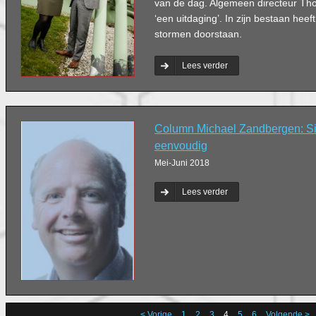
van de dag. Algemeen directeur T
‘een uitdaging’. In zijn bestaan heeft 
stormen doorstaan.
Lees verder
Column Michael Zandbergen: Si
eenvoudig
Mei-Juni 2018
Lees verder
< Vorige
1
2
3
4
5
6
Volgende >