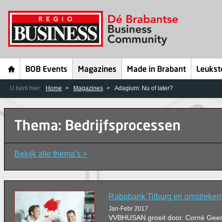
BOB Events
Magazines
Made in Brabant
Leukst
U bent hier:
Home
Magazines
Adagium: Nu of later?
Thema: Bedrijfsprocessen
Bekijk alle thema’s >
Rabobank Tilburg en omstreken:
Jan-Febr 2017
VVBHUSAN groeit door. Corné Geert