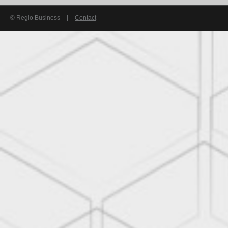
© Regio Business
|
Contact