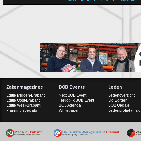
Zakenmagazines
BOB Events
Leden
Editie Midden-Brabant
Next BOB Event
Ledenoverzicht
Editie Oost-Brabant
Terugblik BOB Event
Lid worden
Editie West-Brabant
BOB Agenda
BOB Update
Planning specials
Whitepaper
Ledenprofiel wijzi