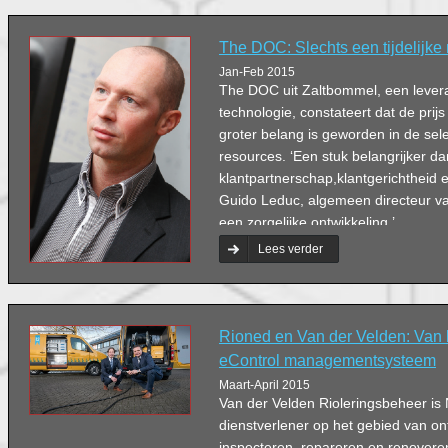
The DOC: Slechts een tijdelijke
Jan-Feb 2015
The DOC uit Zaltbommel, een leve
technologie, constateert dat de prij
groter belang is geworden in de sele
resources. ‘Een stuk belangrijker 
klantpartnerschap,klantgerichtheid e
Guido Leduc, algemeen directeur va
een zorgelijke ontwikkeling.’
Lees verder
Rioned en Van der Velden: Van 
eControl managementsysteem
Maart-April 2015
Van der Velden Rioleringsbeheer is
dienstverlener op het gebied van on
inspecteren, repareren en renoveren