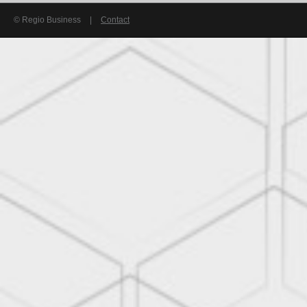
© Regio Business
|
Contact