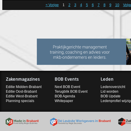
< Vorige
1
2
3
4
5
6
7
8
9
10
Volg
Zakenmagazines
BOB Events
Leden
Editie Midden-Brabant
Next BOB Event
Ledenoverzicht
Editie Oost-Brabant
Terugblik BOB Event
Lid worden
Editie West-Brabant
BOB Agenda
BOB Update
Planning specials
Whitepaper
Ledenprofiel wijzi