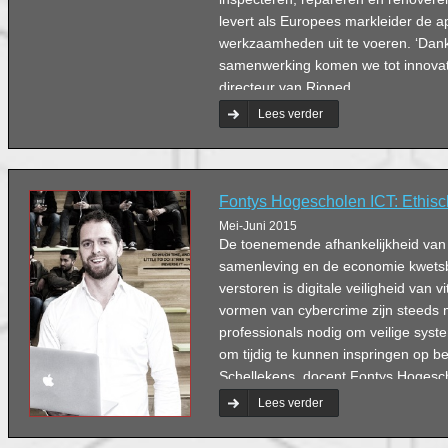
levert als Europees markleider de 
werkzaamheden uit te voeren. ‘Dan
samenwerking komen we tot innovatie
directeur van Rioned.
Lees verder
Fontys Hogescholen ICT: Ethis
Mei-Juni 2015
De toenemende afhankelijkheid van
samenleving en de economie kwetsb
verstoren is digitale veiligheid van v
vormen van cybercrime zijn steeds 
professionals nodig om veilige syst
om tijdig te kunnen inspringen op be
Schellekens, docent Fontys Hogesch
Afgelopen schooljaar startte de sc
Lees verder
afstudeerrichting ICT & Cyber Securi