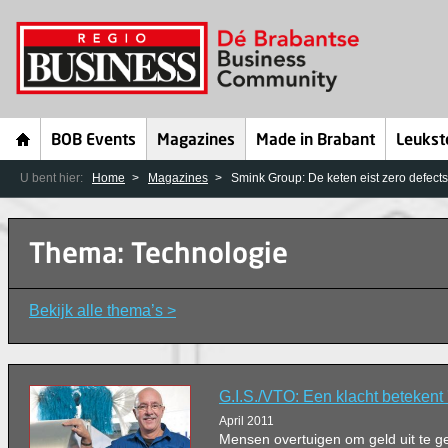
BOB Events
Magazines
Made in Brabant
Leukst
U bent hier:
Home
Magazines
Smink Group: De keten eist zero defects
Thema: Technologie
Bekijk alle thema’s >
G.I.S./VTO: Een klacht betekent '
April 2011
Mensen overtuigen om geld uit te gev