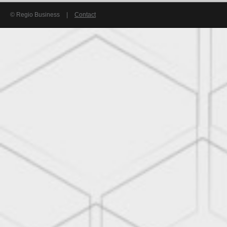
© Regio Business
|
Contact