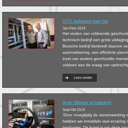
GTV: Iedereen kan het
Jan-Febr 2019
Het vinden van voldoende geschoold
technisch bedrijf een grote uitdagin
Bossche bedrijf besteedt daarom ve
automatisering, een efficiënte plan
inzet van anders geschoolde mense
voldoen aan de vraag van opdracht
Lees verder
Acer: Blĳven schakelen!
Sept-Okt 2019
‘Door vroegtijdig de samenwerking 
hebben we inmiddels veel ervarin
producten. De kunst is om deze vo