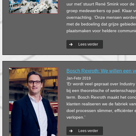
uur met’ stuurt René Smink voor de 
groep medewerkers op pad. Klaar vo
overnachting. ‘Onze mensen worde
met de bedoeling dat grijze gebiede
plaatsmaken voor heldere communic
Lees verder
Bosch Rexroth: We willen een vo
Jan-Febr 2019
‘Er wordt veel gepraat over Industry 
bij een theoretische of wetenschappe
term. Bosch Rexroth maakt het con
klanten realiseren we de fabriek va
doel processen slimmer, efficiënter e
verlopen.’
Lees verder