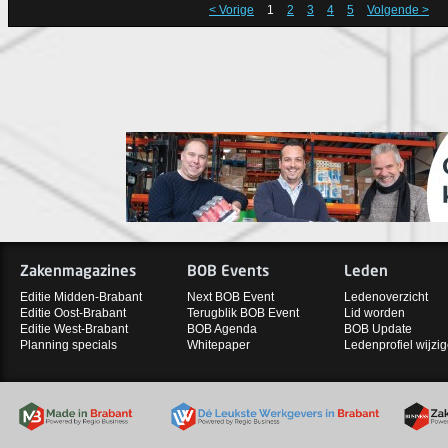
< Vorige
1
2
3
4
5
Volgende >
Zakenmagazines
BOB Events
Leden
Editie Midden-Brabant
Next BOB Event
Ledenoverzicht
Editie Oost-Brabant
Terugblik BOB Event
Lid worden
Editie West-Brabant
BOB Agenda
BOB Update
Planning specials
Whitepaper
Ledenprofiel wijzi