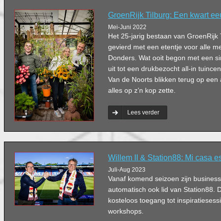
GroenRijk Tilburg: Een kwart ee
Mei-Juni 2022
Het 25-jarig bestaan van GroenRijk 
gevierd met een etentje voor alle m
Donders. Wat ooit begon met een s
uit tot een drukbezocht all-in tuinc
Van de Noorts blikken terug op een
alles op z’n kop zette.
Lees verder
Willem II & Station88: Mi casa e
Juli-Aug 2023
Vanaf komend seizoen zijn business
automatisch ook lid van Station88.
kosteloos toegang tot inspiratiesess
workshops.