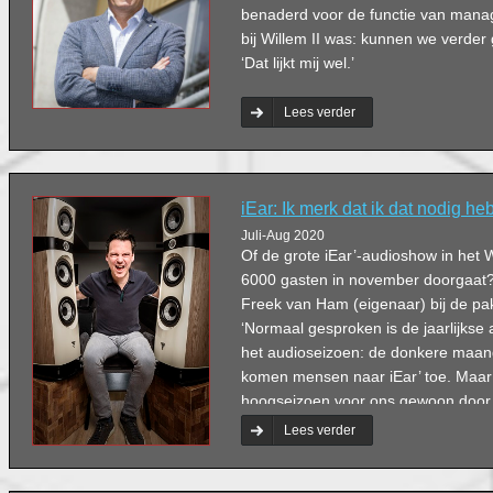
benaderd voor de functie van mana
bij Willem II was: kunnen we verder 
‘Dat lijkt mij wel.’
Lees verder
iEar: Ik merk dat ik dat nodig he
Juli-Aug 2020
Of de grote iEar’-audioshow in het W
6000 gasten in november doorgaat? 
Freek van Ham (eigenaar) bij de pak
‘Normaal gesproken is de jaarlijkse
het audioseizoen: de donkere maan
komen mensen naar iEar’ toe. Maar d
hoogseizoen voor ons gewoon door.
niemand.’
Lees verder