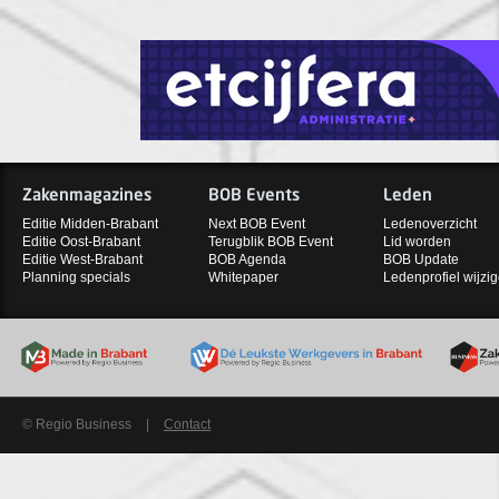
Zakenmagazines
BOB Events
Leden
Editie Midden-Brabant
Next BOB Event
Ledenoverzicht
Editie Oost-Brabant
Terugblik BOB Event
Lid worden
Editie West-Brabant
BOB Agenda
BOB Update
Planning specials
Whitepaper
Ledenprofiel wijzi
© Regio Business
|
Contact