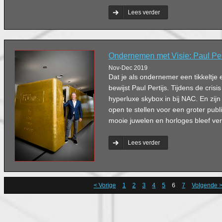
Lees verder
Ondernemen met Visie: Paul Pe
Nov-Dec 2019
Dat je als ondernemer een tikkeltje 
bewijst Paul Pertijs. Tijdens de crisis 
hyperluxe skybox in bij NAC. En zijn 
open te stellen voor een groter publie
mooie juwelen en horloges bleef ve
Lees verder
< Vorige
1
2
3
4
5
6
7
Volgende 