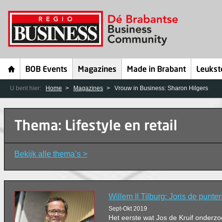
BOB Events
Magazines
Made in Brabant
Leukst
U bent hier:
Home
Magazines
Vrouw in Business: Sharon Hilgers
Thema: Lifestyle en retail
Bekijk alle thema’s >
Willem II Tilburg: Joris de punte
Sept-Okt 2019
Het eerste wat Jos de Kruif onderzo