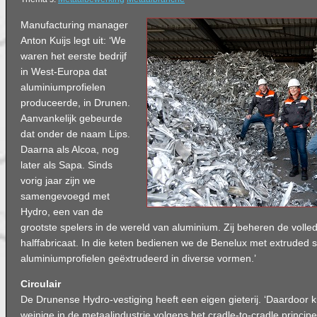
Manufacturing manager
Anton Kuijs legt uit: ‘We
waren het eerste bedrijf
in West-Europa dat
aluminiumprofielen
produceerde, in Drunen.
Aanvankelijk gebeurde
dat onder de naam Lips.
Daarna als Alcoa, nog
later als Sapa. Sinds
vorig jaar zijn we
samengevoegd met
Hydro, een van de
grootste spelers in de wereld van aluminium. Zij beheren de volled
halffabricaat. In die keten bedienen we de Benelux met extruded s
aluminiumprofielen geëxtrudeerd in diverse vormen.’
Circulair
De Drunense Hydro-vestiging heeft een eigen gieterij. ‘Daardoor
weinige in de metaalindustrie volgens het cradle-to-cradle princip