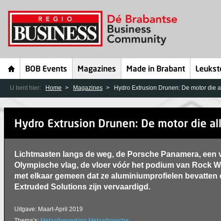
BOB Events
Magazines
Made in Brabant
Leukst
U bent hier:
Home
Magazines
Hydro Extrusion Drunen: De motor die a
Hydro Extrusion Drunen: De motor die al
Lichtmasten langs de weg, de Porsche Panamera, een
Olympische vlag, de vloer vóór het podium van Rock W
met elkaar gemeen dat ze aluminiumprofielen bevatten
Extruded Solutions zijn vervaardigd.
Uitgave: Maart-April 2019
Thema’s:
Metaalbewerking
Metaalbranche