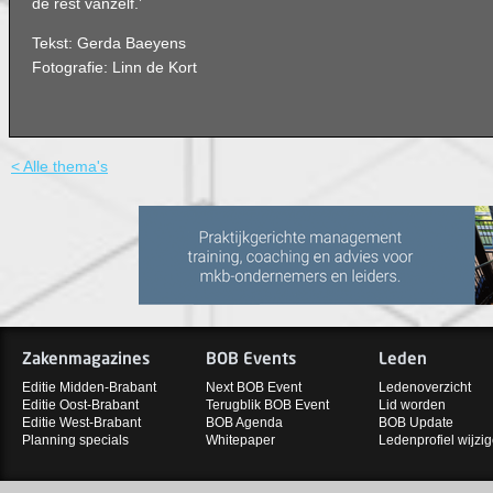
de rest vanzelf.’
Tekst: Gerda Baeyens
Fotografie: Linn de Kort
< Alle thema's
Zakenmagazines
BOB Events
Leden
Editie Midden-Brabant
Next BOB Event
Ledenoverzicht
Editie Oost-Brabant
Terugblik BOB Event
Lid worden
Editie West-Brabant
BOB Agenda
BOB Update
Planning specials
Whitepaper
Ledenprofiel wijzi