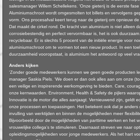
salesmanager Willem Schellekens. ‘Onze gieterij is de eerste fase 
Aluminiumschroot wordt omgesmolten tot billets en vervolgens gep
vorm. Ons procesafval keert terug naar de gieterij om opnieuw de
Dat maakt de cirkel rond. De kracht van aluminium is niet alleen dat
corrosiebestendig en perfect vervormbaar is, het is ook duurzaam.
recyclebaar. Er is slechts 5 procent van de initiële energie voor n
aluminiumschroot om te vormen tot een nieuw product. In een toe
duurzaamheid vooropstaat, is aluminium het antwoord op veel vra
Anders kijken
‘Zonder goede medewerkers kunnen we geen goede producten lev
manager Saskia Piels. ‘We doen er dan ook alles aan om onze (
een veilige en inspirerende werkomgeving te bieden. Care, courage
onze kernwaarden. Environment, Health & Safety de pijlers waar
Innovatie is de motor die alles aanjaagt. Vernieuwend zijn, geldt ec
onze processen en toepassingen. Het betekent ook dat je anders 
invulling van werktijden en binnen de mogelijkheden meer flexibilit
Bijvoorbeeld door de mogelijkheden van parttime werken en het 
vrouwelijke collega’s te stimuleren. Daarnaast streven we naar op
opleidingsmogelijkheden voor jonge medewerkers. Als het hart voo