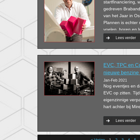
startfinanciering,
gedreven Brabande
van het Jaar in Os
Plannen is echter 
voelen, horen en l
op basis daarvan j
Lees verder
EVC, TPC en Com
nieuwe benzine 
Jan-Feb 2021
Nog eventjes en da
EVC op zitten. Tijd
eigenzinnige verp
hart achter bij Mir
Lees verder