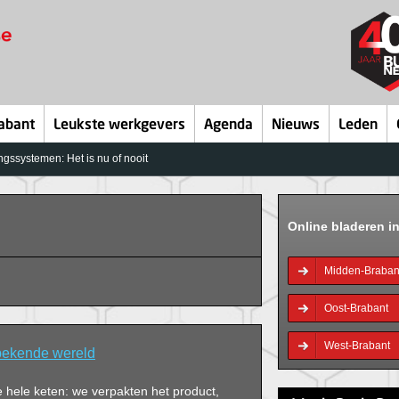
abant
Leukste werkgevers
Agenda
Nieuws
Leden
ngssystemen: Het is nu of nooit
Online bladeren i
Midden-Braban
Oost-Brabant
West-Brabant
bekende wereld
 hele keten: we verpakten het product,