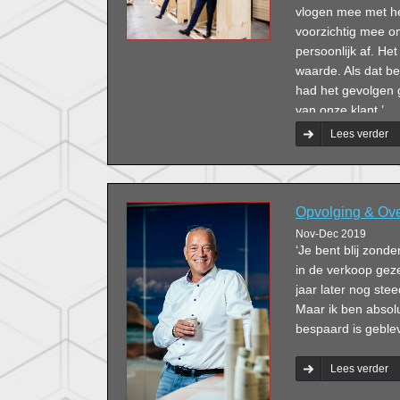
vlogen mee met he
voorzichtig mee o
persoonlijk af. He
waarde. Als dat b
had het gevolgen 
van onze klant.’
Lees verder
Opvolging & Ov
Nov-Dec 2019
‘Je bent blij zonder
in de verkoop gez
jaar later nog stee
Maar ik ben absolu
bespaard is geblev
Lees verder