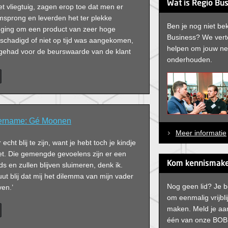
Wat is Regio Bu
t vliegtuig, zagen erop toe dat men er
msprong en leverden het ter plekke
Ben je nog niet b
t ging om een product van zeer hoge
Business? We verte
eschadigd of niet op tijd was aangekomen,
helpen om jouw net
gehad voor de beurswaarde van de klant
onderhouden.
ername: Gé Moonen
Meer informatie
 echt blij te zijn, want je hebt toch je kindje
et. Die gemengde gevoelens zijn er een
Kom kennismake
ds en zullen blijven sluimeren, denk ik.
ut blij dat mij het dilemma van mijn vader
Nog geen lid? Je 
en.’
om eenmalig vrijbl
maken. Meld je aan
één van onze BOB 