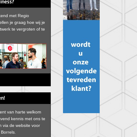
siness?
ekend met Regio
llen je graag hoe wij je
werk te vergroten of te
n!
bent van harte welkom
ijvend kennis met ons te
 via de website voor
Borrels.