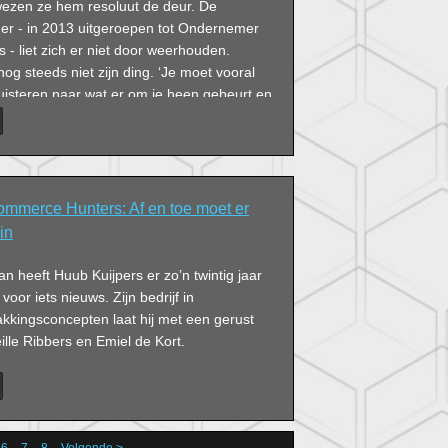
 wezen ze hem resoluut de deur. De
r - in 2013 uitgeroepen tot Ondernemer
s - liet zich er niet door weerhouden.
nog steeds niet zijn ding. ‘Je moet vooral
uisteren naar wat er om je heen gebeurt en
e richting bepalen.’
merce Hunters: Af en toe moet er
in
n heeft Huub Kuijpers er zo’n twintig jaar
 voor iets nieuws. Zijn bedrijf in
akkingsconcepten laat hij met een gerust
eille Ribbers en Emiel de Kort.