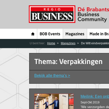
BOB Events
Magazines
Made in Br
U bent hier:
Home
Magazines
De Witt eindverpakki
Thema: Verpakkingen
Bekijk alle thema’s >
Meilink: Een on
Sept-Okt 2019
‘We verzorgden de