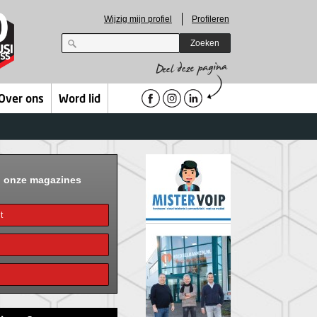
Wijzig mijn profiel
Profileren
Zoeken
Over ons
Word lid
n onze magazines
t