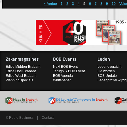
< Vorige
1
2
3
4
5
6
7
8
9
10
Volg
Zakenmagazines
BOB Events
Leden
Editie Midden-Brabant
Next BOB Event
Ledenoverzicht
Editie Oost-Brabant
Terugblik BOB Event
Lid worden
Editie West-Brabant
BOB Agenda
BOB Update
Planning specials
Whitepaper
Ledenprofiel wijzi
© Regio Business
|
Contact