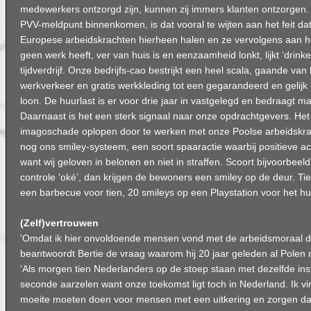
medewerkers ontzorgd zijn, kunnen zij immers klanten ontzorgen. A
PVV-meldpunt binnenkomen, is dat vooral te wijten aan het feit d
Europese arbeidskrachten hierheen halen en ze vervolgens aan hu
geen werk heeft, ver van huis is en eenzaamheid lonkt, lijkt ‘drink
tijdverdrijf. Onze bedrijfs-cao bestrijkt een heel scala, gaande va
werkverkeer en gratis werkkleding tot een gegarandeerd en gelijk (
loon. De huurlast is er voor drie jaar in vastgelegd en bedraagt 
Daarnaast is het een sterk signaal naar onze opdrachtgevers. Het 
imagoschade oplopen door te werken met onze Poolse arbeidskra
nog ons smiley-systeem, een soort spaaractie waarbij positieve a
want wij geloven in belonen en niet in straffen. Scoort bijvoorbeeld
controle ‘oké’, dan krijgen de bewoners een smiley op de deur. Ti
een barbecue voor tien, 20 smileys op een Playstation voor het hu
(Zelf)vertrouwen
'Omdat ik hier onvoldoende mensen vond met de arbeidsmoraal di
beantwoordt Bertie de vraag waarom hij 20 jaar geleden al Polen
'Als morgen tien Nederlanders op de stoep staan met dezelfde inste
seconde aarzelen want onze toekomst ligt toch in Nederland. Ik v
moeite moeten doen voor mensen met een uitkering en zorgen dat