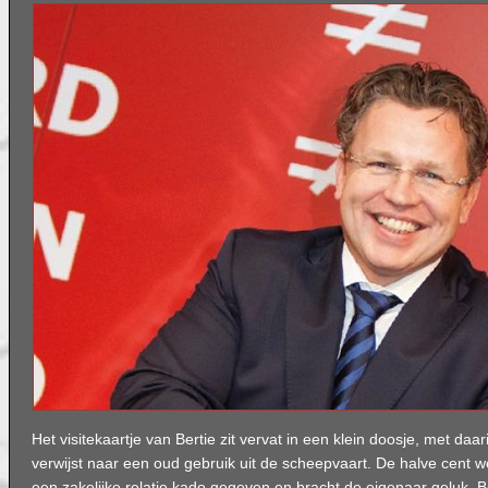
Het visitekaartje van Bertie zit vervat in een klein doosje, met daa
verwijst naar een oud gebruik uit de scheepvaart. De halve cent w
een zakelijke relatie kado gegeven en bracht de eigenaar geluk. Be