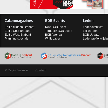
Zakenmagazines
BOB Events
Leden
Editie Midden-Brabant
Next BOB Event
Ledenoverzicht
Editie Oost-Brabant
Terugblik BOB Event
Lid worden
Editie West-Brabant
BOB Agenda
BOB Update
Planning specials
Whitepaper
Ledenprofiel wijzi
© Regio Business
|
Contact