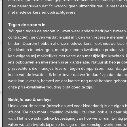
mee benadrukken dat Stuwarooij geen uitzendbureau is maar een 
met medewerkers en opdrachtgevers.
Tegen de stroom in
'Wij gaan tegen de stroom in, want waar andere bedrijven zweren bij ‘f
contracten), geloven wij dat je juist in tijden van recessie mensen 
binden. Daarom hebben al onze medewerkers - ook nieuwe krachte
Om klanten te ontzorgen, moet je immers kwaliteit en productivite
kan volgens mij makkelijker met vaste dan met tijdelijke krachten.
iets opbouwen en investeren in je klantrelatie. Natuurlijk heb je oo
prijsvechters die ‘handjes’ leveren tegen dumpprijzen, maar dat ga
koste van de kwaliteit. Ik hoor liever dat we ‘te duur’ zijn dan dat 
werk kan leveren, hoewel we dat laatste nog nooit hebben gehoord'
onze prijs-kwaliteitverhouding blijkt goed te zijn.'
Bedrijfs-cao & smileys
Uniek voor de sector (misschien wel voor Nederland) is de eigen b
afsloot. 'De cao moet uitbuiting volledig uitsluiten, ook al is daar 
van. Het is de schriftelijke bevestiging van hoe we al ruim twintig
willen we alle twijfels bij onze huidige en toekomstige werkneme