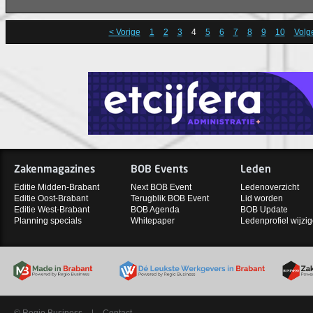
< Vorige
1
2
3
4
5
6
7
8
9
10
Volg
Zakenmagazines
BOB Events
Leden
Editie Midden-Brabant
Next BOB Event
Ledenoverzicht
Editie Oost-Brabant
Terugblik BOB Event
Lid worden
Editie West-Brabant
BOB Agenda
BOB Update
Planning specials
Whitepaper
Ledenprofiel wijzi