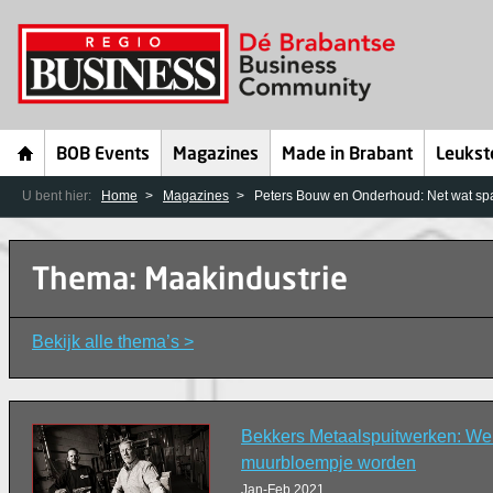
BOB Events
Magazines
Made in Brabant
Leukst
U bent hier:
Home
Magazines
Peters Bouw en Onderhoud: Net wat s
Thema: Maakindustrie
Bekijk alle thema’s >
Bekkers Metaalspuitwerken: We
muurbloempje worden
Jan-Feb 2021