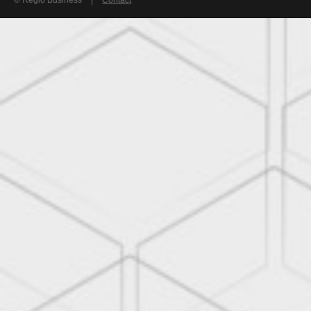
© Regio Business
|
Contact