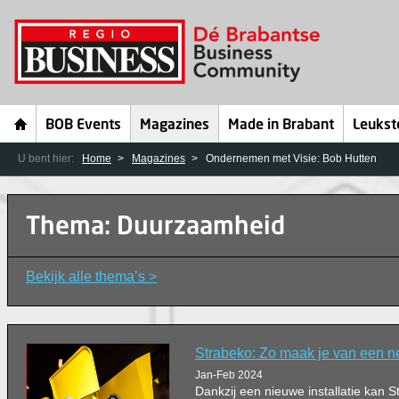
BOB Events
Magazines
Made in Brabant
Leukst
U bent hier:
Home
Magazines
Ondernemen met Visie: Bob Hutten
Thema: Duurzaamheid
Bekijk alle thema’s >
Strabeko: Zo maak je van een n
Jan-Feb 2024
Dankzij een nieuwe installatie kan 