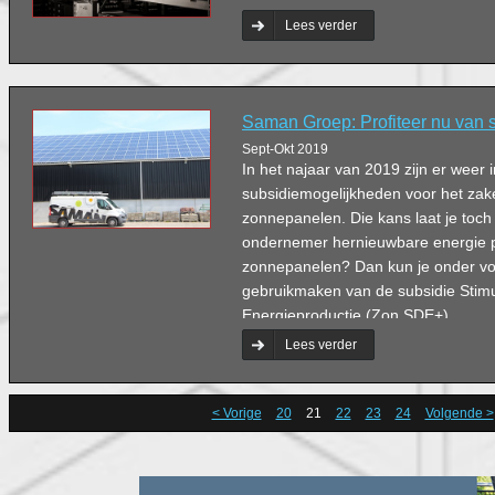
Lees verder
Saman Groep: Profiteer nu van 
Sept-Okt 2019
In het najaar van 2019 zijn er weer 
subsidiemogelijkheden voor het zakel
zonnepanelen. Die kans laat je toch n
ondernemer hernieuwbare energie 
zonnepanelen? Dan kun je onder v
gebruikmaken van de subsidie Stim
Energieproductie (Zon SDE+).
Lees verder
< Vorige
20
21
22
23
24
Volgende >