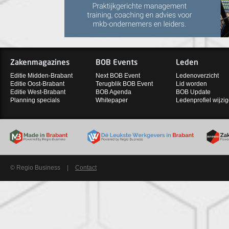
Zakenmagazines
BOB Events
Leden
Editie Midden-Brabant
Next BOB Event
Ledenoverzicht
Editie Oost-Brabant
Terugblik BOB Event
Lid worden
Editie West-Brabant
BOB Agenda
BOB Update
Planning specials
Whitepaper
Ledenprofiel wijzi
© Regio Business
|
Contact