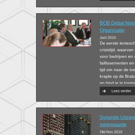
BOB Debat Noor
Organisatie
Juni 2010
De eerste lentesc
crisistijd, waarv
voor bedrijven en
faillissementen e
tijd om naar de to
krapte op de Braba
en bind je je topm
belangrijk is passi
Lees verder
Synergie Uitzen
meerwaarde
Okt-Nov 2010