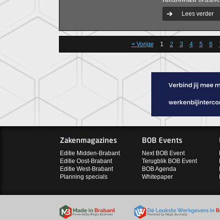
belangrijke vraags
opvolgingskwestie
Lees verder
organisatieontwikk
< Vorige
1
2
3
4
5
6
Zakenmagazines
BOB Events
Editie Midden-Brabant
Next BOB Event
Editie Oost-Brabant
Terugblik BOB Event
Editie West-Brabant
BOB Agenda
Planning specials
Whitepaper