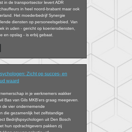
ist in de transportsector levert ADR
 chauffeurs in heel noord-brabant maar ook
erland. Het moederbedrijf Synergie
llende diensten op personeelsgebied. Van
ek in uden - gericht op koeriersdiensten,
ie en opslag - is erbij gebaat.
psychologen: Zicht op succes- en
oud waard
ernemerschap in je werknemers wakker
 wil Bas van Gils MKB’ers graag meegeven.
an de vier ondernemende
n die gezamenlijk het zelfstandige
ect Bedrijfspsychologen uit Den Bosch
t hun opdrachtgevers pakken zij