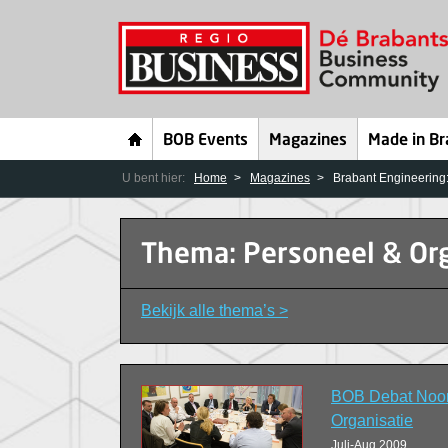
BOB Events
Magazines
Made in Br
U bent hier:
Home
Magazines
Brabant Engineering:
Thema: Personeel & Org
Bekijk alle thema’s >
BOB Debat Noor
Organisatie
Juli-Aug 2009