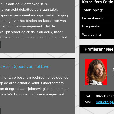
Kerncijfers Editi
nhuis aan de Vughterweg in ’s-
uiven acht debatteerders aan tafel.
Totale oplage
prek is personeel en organisatie. En ging
Lezersbereik
den nog over het binden en koesteren van
 het om crisismanagement. Dat de
Frequentie
lijdt onder de crisis is duidelijk, maar
Waardering
? En wat voor gevolgen heeft dat voor het
Profileren? Nee
Visie: Sjoerd van het Erve
n het Erve beseffen bedrijven onvoldoende
 op de arbeidsmarkt komt. Ondernemers
m dringend aan ‘jobcarving’ doen en meer
iale Werkvoorziening) werkgelegenheid
Bel:
06-215630
Mail:
marielle@r