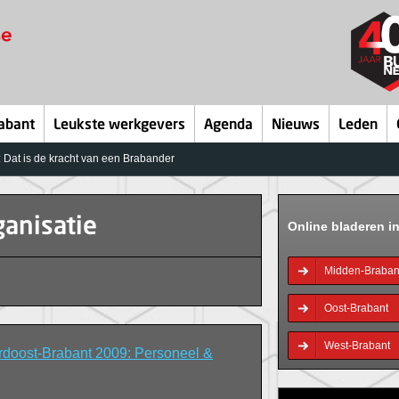
abant
Leukste werkgevers
Agenda
Nieuws
Leden
 Dat is de kracht van een Brabander
anisatie
Online bladeren i
Midden-Braban
Oost-Brabant
West-Brabant
doost-Brabant 2009: Personeel &