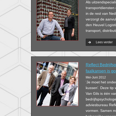
Als uitzendspecial
transportdiensten
in de rest van Ned
verzorgt de aanvu
den Heuvel Logisti
transport, distribut
Lees verder
Reflect Bedrijfs
faalkansen is g
Mei-Juni 2012
‘Je moet het ond
kussen’. Deze tip
Van Gils is één v
bedrijfspsychologe
adviesbureau Refl
vormen. Samen me