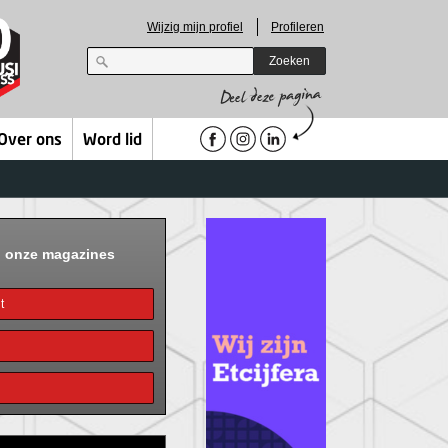
Wijzig mijn profiel
Profileren
Zoeken
Over ons
Word lid
n onze magazines
t