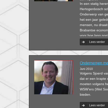
In een statig here
Hertogenbosch sch
Onderwerp van ges
het een jaar gele
mensen, nu draait
Brabantse economie 
voor hoe lang nog
personeelbeleid?
Lees verder
Ondernemen met 
Juni 2010
Volgens Sjoerd va
dat er een krapte
moeten volgens he
WSW’ers (Wet Soc
bieden.
Lees verder