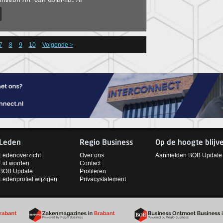
tukken op: van selectie- of
s tot aan loopbaanvragen en team- en
eling.
7
8
9
10
Volgende >
Leden
Regio Business
Op de hoogte blijv
Ledenoverzicht
Over ons
Aanmelden BOB Update
Lid worden
Contact
BOB Update
Profileren
Ledenprofiel wijzigen
Privacystatement