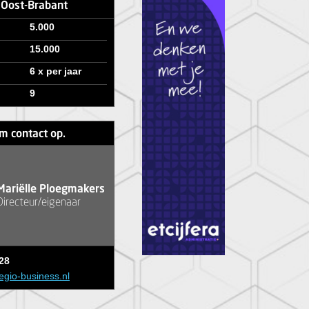
e Oost-Brabant
5.000
15.000
6 x per jaar
9
m contact op.
Mariëlle Ploegmakers
Directeur/eigenaar
28
egio-business.nl