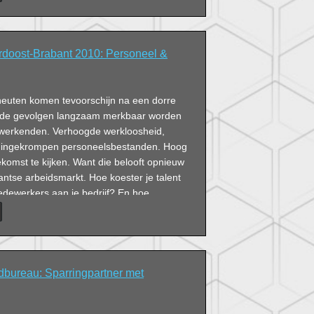
doost-Brabant 2010: Personeel &
heuten komen tevoorschijn na een dorre
an de gevolgen langzaam merkbaar worden
 werkenden. Verhoogde werkloosheid,
n ingekrompen personeelsbestanden. Hoog
ekomst te kijken. Want die belooft opnieuw
ntse arbeidsmarkt. Hoe koester je talent
edewerkers aan je bedrijf? En hoe
e? ‘Werk moet vooral leuk zijn’.
dbureau: Sparringpartner met