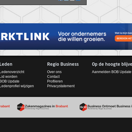
Leden
Regio Business
Op de hoogte blijv
Ledenoverzicht
Over ons
Aanmelden BOB Update
Lid worden
Contact
BOB Update
Profileren
Ledenprofiel wijzigen
Privacystatement