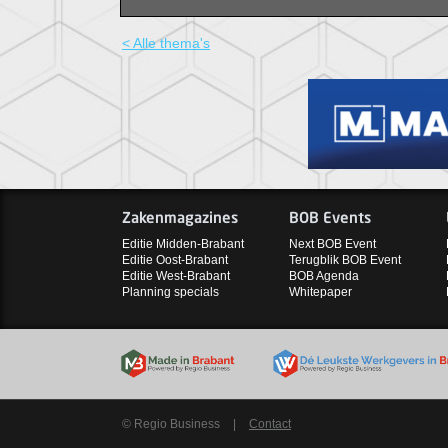
< Alle thema's
Zakenmagazines
BOB Events
Editie Midden-Brabant
Next BOB Event
Editie Oost-Brabant
Terugblik BOB Event
Editie West-Brabant
BOB Agenda
Planning specials
Whitepaper
© Regio Business
|
Contact