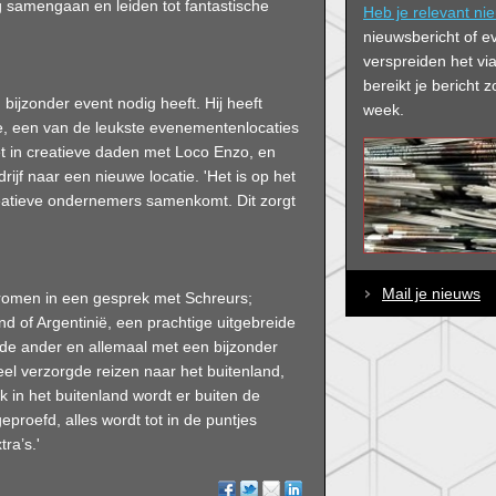
 samengaan en leiden tot fantastische
Heb je relevant ni
nieuwsbericht of e
verspreiden het via
bereikt je bericht
ijzonder event nodig heeft. Hij heeft
week.
ie, een van de leukste evenementenlocaties
et in creatieve daden met Loco Enzo, en
drijf naar een nieuwe locatie. 'Het is op het
eatieve ondernemers samenkomt. Dit zorgt
Mail je nieuws
tromen in een gesprek met Schreurs;
and of Argentinië, een prachtige uitgebreide
 de ander en allemaal met een bijzonder
el verzorgde reizen naar het buitenland,
ok in het buitenland wordt er buiten de
proefd, alles wordt tot in de puntjes
tra’s.'