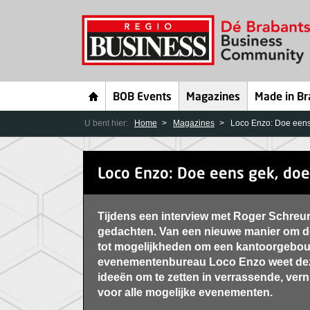
BOB Events
Magazines
Made in Br
U bent hier:
Home
Magazines
Loco Enzo: Doe eens
Loco Enzo: Doe eens gek, doe
Tijdens een interview met Roger Schreur
gedachten. Van een nieuwe manier om de
tot mogelijkheden om een kantoorgebouw 
evenementenbureau Loco Enzo weet de
ideeën om te zetten in verrassende, ve
voor alle mogelijke evenementen.