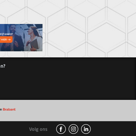
en?
Volg ons