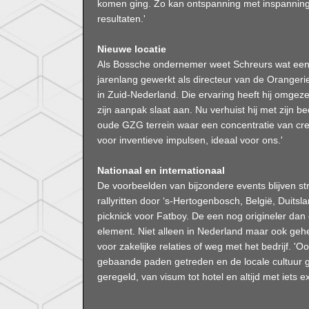
komen ging. Zo kan ontspanning met inspanning
resultaten.'
Nieuwe locatie
Als Bossche ondernemer weet Schreurs wat een b
jarenlang gewerkt als directeur van de Oranger
in Zuid-Nederland. Die ervaring heeft hij omgez
zijn aanpak slaat aan. Nu verhuist hij met zijn be
oude GZG terrein waar een concentratie van cr
voor inventieve impulsen, ideaal voor ons.'
Nationaal en internationaal
De voorbeelden van bijzondere events blijven s
rallyritten door ‘s-Hertogenbosch, België, Duitsl
picknick voor Fatboy. De een nog origineler dan
element. Niet alleen in Nederland maar ook gehe
voor zakelijke relaties of weg met het bedrijf. 'O
gebaande paden getreden en de locale cultuur ge
geregeld, van visum tot hotel en altijd met iets ex