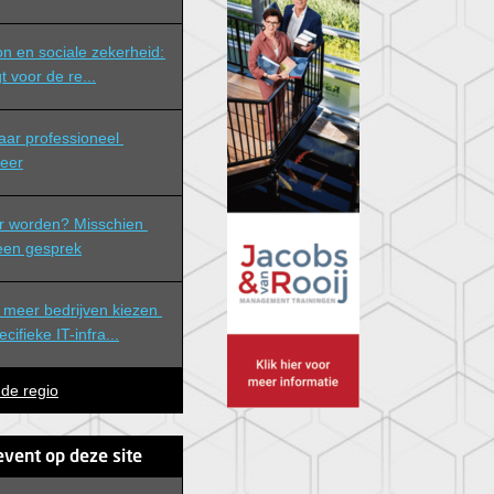
n en sociale zekerheid: 
t voor de re...
eer
r worden? Misschien 
 een gesprek
meer bedrijven kiezen 
ifieke IT-infra...
 de regio
event op deze site