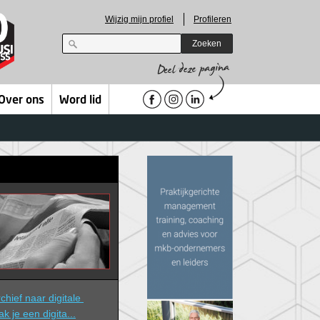
Wijzig mijn profiel
Profileren
Zoeken
Over ons
Word lid
hief naar digitale 
ak je een digita...