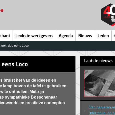
abant
Leukste werkgevers
Agenda
Nieuws
Leden
 gek, doe eens Loco
Laatste nieuws
 eens Loco
s bruist het van de ideeën en
 lamp boven de tafel te gebruiken
te onthullen. Met zijn
ze sympathieke Bosschenaar
rnieuwende en creatieve concepten
Van papieren arc
informatie: zo p