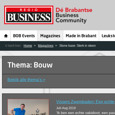
BOB Events
Magazines
Made in Brabant
Leukst
U bent hier:
Home
Magazines
Stone base: Sterk in steen
Thema: Bouw
Bekijk alle thema’s >
Vissers Zwembaden: Een echte 
Juli-Aug 2019
‘Ik ben een echte vakidioot; een p