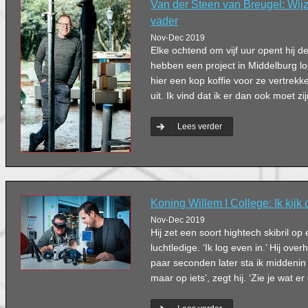
Van der Steen van Breugel: Wijz
vader
Nov-Dec 2019
Elke ochtend om vijf uur opent hij de
hebben een project in Middelburg l
hier een kop koffie voor ze vertrek
uit. Ik vind dat ik er dan ook moet zij
Lees verder
Koning Willem I College: Ik kijk 
Nov-Dec 2019
Hij zet een soort hightech skibril o
luchtledige. ‘Ik log even in.’ Hij ove
paar seconden later sta ik middenin e
maar op iets’, zegt hij. ‘Zie je wat e