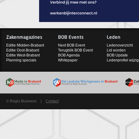
Zakenmagazines
BOB Events
Leden
Editie Midden-Brabant
Next BOB Event
Ledenoverzicht
Editie Oost-Brabant
Terugblik BOB Event
Lid worden
Editie West-Brabant
BOB Agenda
BOB Update
Planning specials
Whitepaper
Ledenprofiel wijzi
© Regio Business
|
Contact