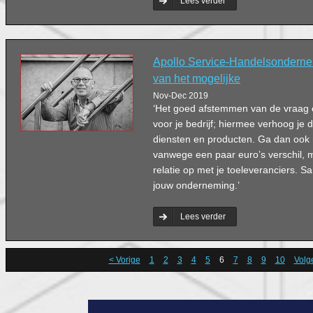
Lees verder
Apollo Service-Handelsondernem
van het mogelijke
Nov-Dec 2019
‘Het goed afstemmen van de vraag e
voor je bedrijf; hiermee verhoog je d
diensten en producten. Ga dan ook
vanwege een paar euro’s verschil,
relatie op met je toeleveranciers. S
jouw onderneming.’
Lees verder
< Vorige
1
2
3
4
5
6
7
8
9
10
Volg