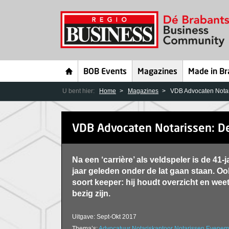
BOB Events
Magazines
Made in Br
U bent hier:
Home
Magazines
VDB Advocaten Notari
VDB Advocaten Notarissen: De
Na een ‘carrière’ als veldspeler is de 41-
jaar geleden onder de lat gaan staan. Ook
soort keeper: hij houdt overzicht en wee
bezig zijn.
Uitgave: Sept-Okt 2017
Thema’s:
Advocatuur
Notariskantoor
Notarissen
Evenem