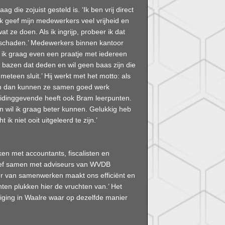
 die zojuist gesteld is. ‘Ik ben vrij direct
Ik geef mijn medewerkers veel vrijheid en
 ze doen. Als ik ingrijp, probeer ik dat
e schaden.’ Medewerkers binnen kantoor
 ik graag even een praatje met iedereen
jn bazen dat deden en wil geen baas zijn die
eteen sluit.’ Hij werkt met het motto: als
en dan kunnen ze samen goed werk
eidinggevende heeft ook Bram leerpunten.
 wil ik graag beter kunnen. Gelukkig heb
ik niet ooit uitgeleerd te zijn.’
ken met accountants, fiscalisten en
sief samen met adviseurs van WVDB
er van samenwerken maakt ons efficiënt en
en plukken hier de vruchten van.’ Het
iging in Waalre waar op dezelfde manier