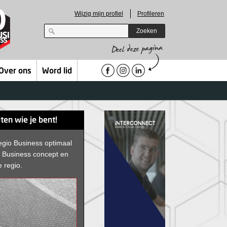
Wijzig mijn profiel
Profileren
Zoeken
Over ons
Word lid
ten wie je bent!
egio Business optimaal
D Business concept en
e regio.