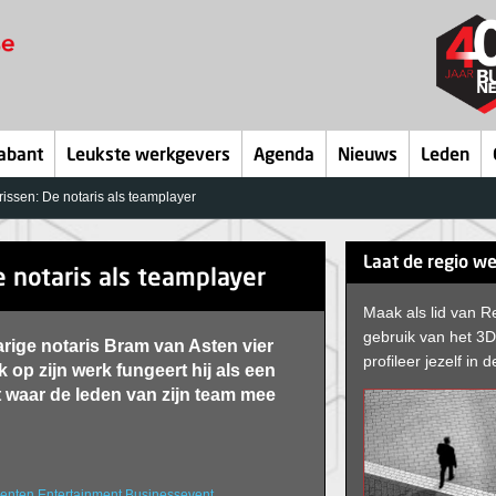
abant
Leukste werkgevers
Agenda
Nieuws
Leden
ssen: De notaris als teamplayer
Laat de regio we
 notaris als teamplayer
Maak als lid van R
gebruik van het 3
jarige notaris Bram van Asten vier
profileer jezelf in d
 op zijn werk fungeert hij als een
t waar de leden van zijn team mee
enten
Entertainment
Businessevent