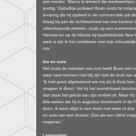
een mentor. ‘Marco is iemand die medewerkers z
prettig.’ Datzelfde probeert Bram sinds hij notari
ervaring die hij opdeed in de commerciële job die
draag bij aan de zichtbaarheid van ons kantoor d
uiteenlopende plekken, zoals op een evenement
Hermes en op de tribune bij basketbalclub New H
werk is dat ik het combineer met mijn inhoudelijke
mix.’
Ins en outs
Net zoals de meesten van ons heeft Bram een 
waar veel mensen niet blij zijn met de druk van alt
‘Ik heb goed afgebakend wie mij als ik thuis ben
reageer ik direct.’ Als hij het avondritueel doorlo
dan staat het geluid van zijn mobiel uit. Maar hij 
drie weken die hij in augustus doorbracht in de Fr
doen, ik werk altijd in een team met twee of drie 
en outs van een dossier. Dus als een cliënt vra
reageren.’
Leerpunten