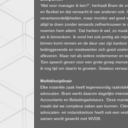
‘Wat voor manager ik ben?’, herhaalt Bram de vraag
en flexibel en dat verwacht ik van anderen ook. 
verantwoordelijkheden, maar monitor wel goed wat
altijd te doen zonder iemands zelfvertrouwen t
noemen hem attent. ‘Dat herken ik wel, zo maak
als ik binnenkom. Ik vond het ook prettig als mi
binnen komt rennen en de deur van zijn kantoor m
leidinggevende en medewerker zich goed voel
afleveren. Maar net als iedere ondernemer en l
‘Een speech geven voor een grote groep mensen
ik nog tijd om daarin te groeien. Sowieso verwacht 
Multidisciplinair
Elke notariële zaak heeft tegenwoordig raakvlak
advocaten. Bram werkt daarom dagelijks inten
Accountants en Belastingadviseurs. ‘Deze mani
maakt dat we complexe zaken aan kunnen. Cliënt
advocaten- en notariskantoor heeft ook een vest
samen wordt gewerkt met WVDB.