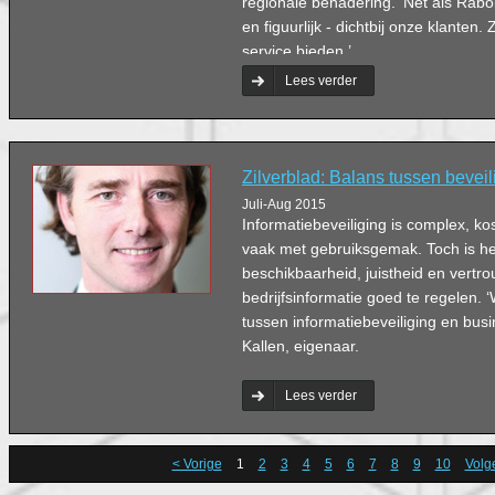
regionale benadering. ‘Net als Rabob
en figuurlijk - dichtbij onze klanten
service bieden.’
Lees verder
Zilverblad: Balans tussen bevei
Juli-Aug 2015
Informatiebeveiliging is complex, kos
vaak met gebruiksgemak. Toch is he
beschikbaarheid, juistheid en vertro
bedrijfsinformatie goed te regelen. 
tussen informatiebeveiliging en busi
Kallen, eigenaar.
Lees verder
< Vorige
1
2
3
4
5
6
7
8
9
10
Volg