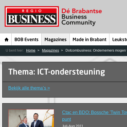
BOB Events
Magazines
Made in Brabant
Leukst
U bent hier:
Home
Magazines
Dotcombusiness: Ondernemers mogen v
Thema: ICT-ondersteuning
Bekijk alle thema’s >
Ctac en BDO: Bossche 'Twin To
punt
Juli-Aug 2011