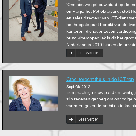
'Ons nieuwe gebouw staat op de mo
en Parijs: het Pettelaarpark', stelt
en sales directeur van ICT-dienstver
het hoogste punt bereikt van de twee 
kantoren, die ieder zeven verdiepin
bruto vloeroppervlak is dit het groo
Nederland in 2010 binnen de privat
trots onze Bossche Twin Towertjes',
Lees verder
mede-eigenaar van BDO Accountants
de Raad van Bestuur.
Ctac: terecht thuis in de ICT-top
Sept-Okt 2012
Een prachtig nieuw pand en twintig 
zijn redenen genoeg om onnodige b
varen en gezonde ambities te koest
Lees verder