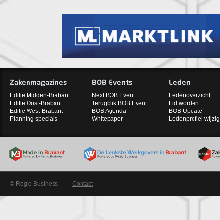
Zakenmagazines
BOB Events
Leden
Editie Midden-Brabant
Next BOB Event
Ledenoverzicht
Editie Oost-Brabant
Terugblik BOB Event
Lid worden
Editie West-Brabant
BOB Agenda
BOB Update
Planning specials
Whitepaper
Ledenprofiel wijzi
© Regio Business
|
Contact