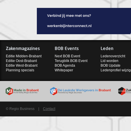
Zakenmagazines
BOB Events
Leden
Editie Midden-Brabant
Next BOB Event
Ledenoverzicht
Editie Oost-Brabant
Terugblik BOB Event
Lid worden
Editie West-Brabant
BOB Agenda
BOB Update
Planning specials
Whitepaper
Ledenprofiel wijzi
© Regio Business
|
Contact