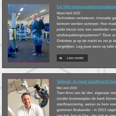
De Witt eindverpakkingssystemen
Maart-April 2020
Technieken verbeteren, innovatie ga
tarieven worden scherper. Hoe maa
juiste keuze voor een aanbieder va
eindverpakkingssystemen? ‘Door sche
Oriënteer je op de markt en zet je 
vergelijken. Leg jouw wens op tafel e
Lees verder
Vetipak: Je moet daadkracht to
Mei-Juni 2020
Toen Arno van de Ven, eigenaar van
zonder businessplan de bank binne
startfinanciering, wezen ze hem res
gedreven Brabander - in 2013 uitg
van het Jaar in Oss - liet zich er n