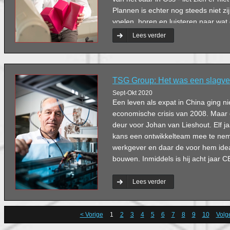
Plannen is echter nog steeds niet zi
voelen, horen en luisteren naar wat
op basis daarvan je richting bepalen
Lees verder
TSG Group: Het was een slagve
Sept-Okt 2020
Een leven als expat in China ging ni
economische crisis van 2008. Maar
deur voor Johan van Lieshout. Elf ja
kans een ontwikkelteam mee te ne
werkgever en daar de voor hem idea
bouwen. Inmiddels is hij acht jaar
Lees verder
< Vorige
1
2
3
4
5
6
7
8
9
10
Volg