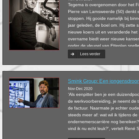
Tegema is overgenomen door het Fi
Pierre van Lamsweerde (50) denkt e
stoppen. Hij gooide namelijk bij bi
jaar geleden, de boel om. Hij zett
nieuwe koers uit en veranderde he
overname biedt weer nieuwe kansen.
onder de vleugel van Etteplan snell
uitgerold.’
Lees verder
Smink Group: Een jongensdroom
Nov-Dec 2020
‘Als eenpitter ben je een duizendpoot
de werkvoorbereiding, je neemt de t
de factuur. Naarmate je echter ouder
steeds meer af: wat wil ik tijdens de
ondernemerscarrière nog bereiken? 
vind ik nu echt leuk?’, vertelt Ren