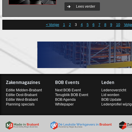
Lees verder
< Vorige
1
2
3
4
5
6
7
8
9
10
Volg
Zakenmagazines
BOB Events
Leden
Editie Midden-Brabant
Next BOB Event
Ledenoverzicht
Editie Oost-Brabant
Terugblik BOB Event
Lid worden
Editie West-Brabant
BOB Agenda
BOB Update
Planning specials
Whitepaper
Ledenprofiel wijzi