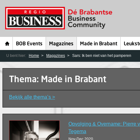
BOB Events
Magazines
Made in Brabant
Leukst
U bent hier:
Home
Magazines
Sars: Ik ben niet van het pamperen
Thema: Made in Brabant
Bekijk alle thema’s >
Opvolging & Overname: Pierre
Tegema
Nov-Dec 2020