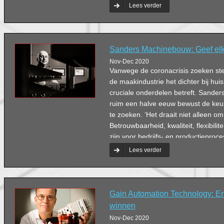
Lees verder
Sanders Machinebouw: Geef elk
Nov-Dec 2020
Vanwege de coronacrisis zoeken ste
de maakindustrie het dichter bij hui
cruciale onderdelen betreft. Sande
ruim een halve eeuw bewust de keu
te zoeken. ‘Het draait niet alleen om
Betrouwbaarheid, kwaliteit, flexibilit
zijn voor bedrijfs- en productieproc
dan de paar centen die je bespaart d
Lees verder
besteden aan buitenlandse bedrijven
Gain Automation Technology: Er 
winnen
Nov-Dec 2020