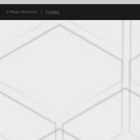
© Regio Business
|
Contact