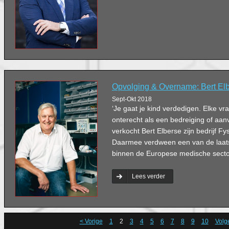
Opvolging & Overname: Bert El
Sept-Okt 2018
‘Je gaat je kind verdedigen. Elke vra
onterecht als een bedreiging of aan
verkocht Bert Elberse zijn bedrijf F
Daarmee verdween een van de laatst
binnen de Europese medische secto
Lees verder
< Vorige
1
2
3
4
5
6
7
8
9
10
Volg