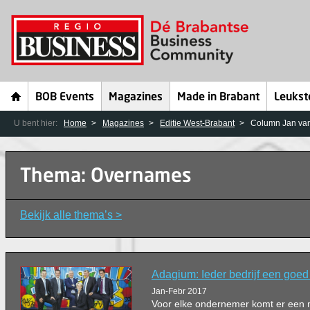
BOB Events
Magazines
Made in Brabant
Leukst
U bent hier:
Home
Magazines
Editie West-Brabant
Column Jan van
Thema: Overnames
Bekijk alle thema’s >
Adagium: Ieder bedrijf een goed
Jan-Febr 2017
Voor elke ondernemer komt er een mo