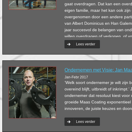
gaat overdragen. Dat kan een overd
eigen familie, maar het kan ook zijn 
overgenomen door een andere partij
van Albert Dominicus en Han Galema,
jaar succesvol de belangen van ond
willen overdragen of verkopen, of voo
willen aankopen. Ter ere van het 10-
Lees verder
boek verschenen over de bedrijfsopv
familiebedrijven.
Ondernemen met Visie: Jan Ma
Jan-Febr 2017
‘Welk soort ondernemer je wilt zijn be
overeind blijft, uitbreidt of inkrimpt.
ondernemer dat resoluut kiest voor ui
groeide Maas Coating exponentieel 
innoveren, de juiste keuzes en doo
Lees verder