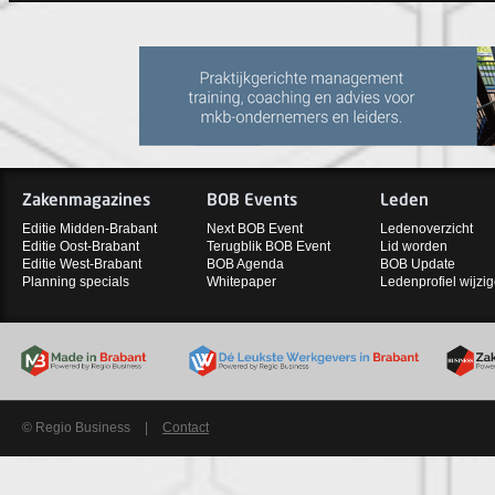
Zakenmagazines
BOB Events
Leden
Editie Midden-Brabant
Next BOB Event
Ledenoverzicht
Editie Oost-Brabant
Terugblik BOB Event
Lid worden
Editie West-Brabant
BOB Agenda
BOB Update
Planning specials
Whitepaper
Ledenprofiel wijzi
© Regio Business
|
Contact