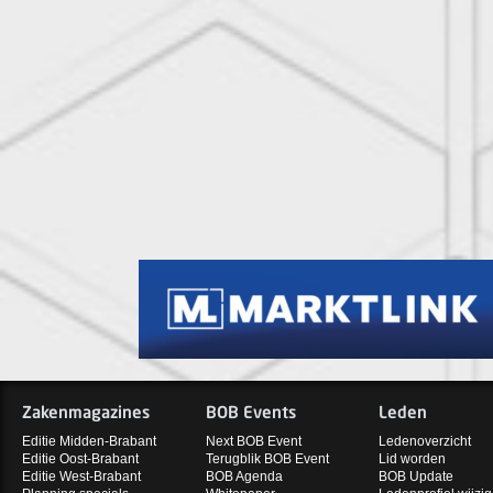
Zakenmagazines
BOB Events
Leden
Editie Midden-Brabant
Next BOB Event
Ledenoverzicht
Editie Oost-Brabant
Terugblik BOB Event
Lid worden
Editie West-Brabant
BOB Agenda
BOB Update