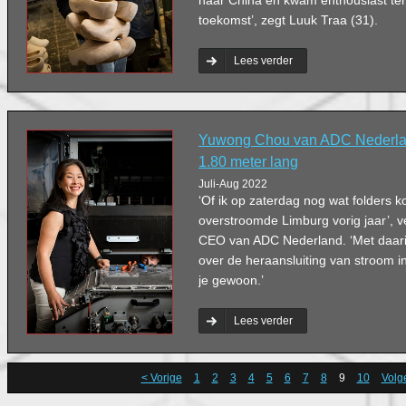
naar China en kwam enthousiast ter
toekomst’, zegt Luuk Traa (31).
Lees verder
Yuwong Chou van ADC Nederlan
1.80 meter lang
Juli-Aug 2022
‘Of ik op zaterdag nog wat folders k
overstroomde Limburg vorig jaar’, v
CEO van ADC Nederland. ‘Met daari
over de heraansluiting van stroom 
je gewoon.’
Lees verder
< Vorige
1
2
3
4
5
6
7
8
9
10
Volg