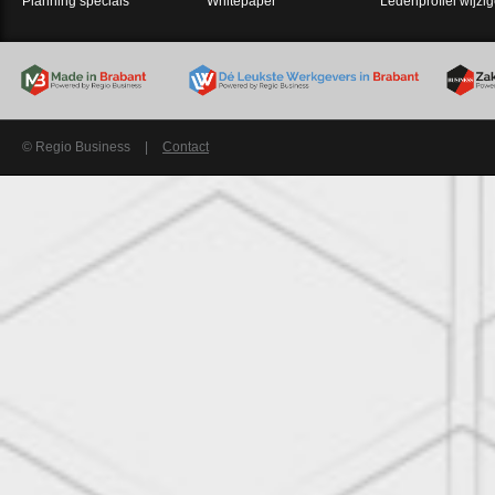
Planning specials
Whitepaper
Ledenprofiel wijzi
© Regio Business
|
Contact