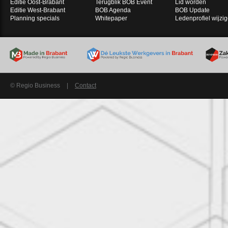
Editie Oost-Brabant
Terugblik BOB Event
Lid worden
Editie West-Brabant
BOB Agenda
BOB Update
Planning specials
Whitepaper
Ledenprofiel wijzi
© Regio Business
|
Contact