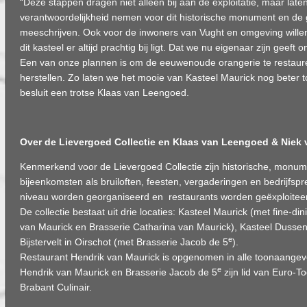
“Deze stappen dragen niet alleen bij aan de exploitatie, maar lat
verantwoordelijkheid nemen voor dit historische monument en de
meeschrijven. Ook voor de inwoners van Vught en omgeving wille
dit kasteel er altijd prachtig bij ligt. Dat we nu eigenaar zijn geeft
Een van onze plannen is om de eeuwenoude orangerie te restaurer
herstellen. Zo laten we het mooie van Kasteel Maurick nog beter t
besluit een trotse Klaas van Leengoed.
Over de Lievergoed Collectie en Klaas van Leengoed & Niek 
Kenmerkend voor de Lievergoed Collectie zijn historische, monum
bijeenkomsten als bruiloften, feesten, vergaderingen en bedrijfsp
niveau worden georganiseerd en restaurants worden geëxploitee
De collectie bestaat uit drie locaties: Kasteel Maurick (met fine-di
van Maurick en Brasserie Catharina van Maurick), Kasteel Duss
e
Bijstervelt in Oirschot (met Brasserie Jacob de 5
).
Restaurant Hendrik van Maurick is opgenomen in alle toonaangev
e
Hendrik van Maurick en Brasserie Jacob de 5
zijn lid van Euro-T
Brabant Culinair.