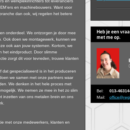
ers en werkplekinrichters tot leveranciers
r OEM’ers en machinebouwers. Want voor
 branche dan ook, wij regelen het betere
Heb je een vra
alen onderdeel. We ontzorgen je door mee
met me op.
ten. Ook doen we montagewerk, kunnen we
deze ook aan jouw systemen. Kortom, we
n het eindproduct. Door slimme
tie zorgt dit voor tevreden, trouwe klanten
jf dat gespecialiseerd is in het produceren
t doen we samen met onze partners waar
den. We denken in het hele proces met
 mogelijk. We nemen ze mee in het zo slim
Bel:
013-46314
t inzetten van ons metalen brein en ons
Mail:
office@reg
rk.
atie met onze medewerkers, klanten en