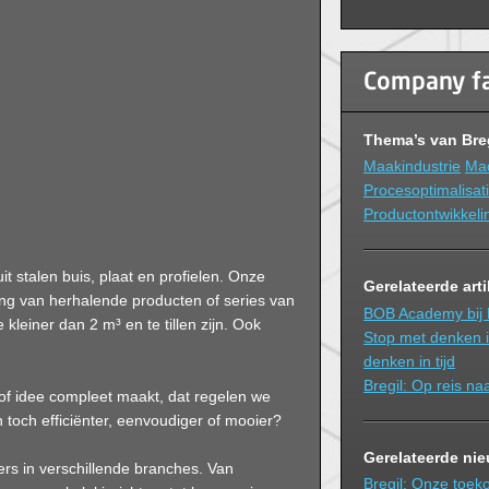
Company f
Thema’s van Bre
Maakindustrie
Mad
Procesoptimalisat
Productontwikkeli
t stalen buis, plaat en profielen. Onze
Gerelateerde art
ering van herhalende producten of series van
BOB Academy bij B
kleiner dan 2 m³ en te tillen zijn. Ook
Stop met denken i
denken in tijd
Bregil: Op reis naa
of idee compleet maakt, dat regelen we
 toch efficiënter, eenvoudiger of mooier?
Gerelateerde ni
rs in verschillende branches. Van
Bregil: Onze toek