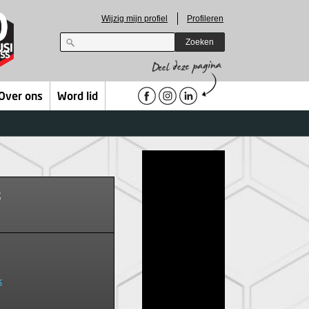
Wijzig mijn profiel
Profileren
Zoeken
Over ons
Word lid
s
k