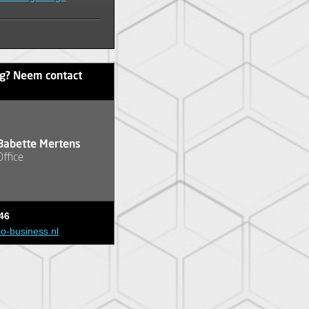
ag? Neem contact
Babette Mertens
Office
46
io-business.nl