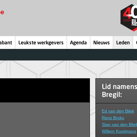
abant
Leukste werkgevers
Agenda
Nieuws
Leden
Lid namen
Bregil:
Ed van den Bliek
Rens Broks
Stan van den Blie
Willem Kooijmans