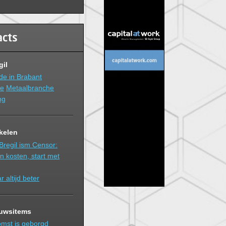
acts
gil
e in Brabant
ie
Metaalbranche
ng
ikelen
regil ism Censor:
n kosten, start met
r altijd beter
euwsitems
omst is geborgd