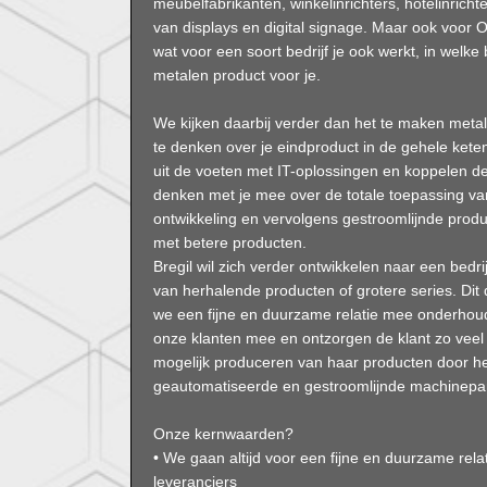
meubelfabrikanten, winkelinrichters, hotelinricht
van displays en digital signage. Maar ook voo
wat voor een soort bedrijf je ook werkt, in welke
metalen product voor je.
We kijken daarbij verder dan het te maken met
te denken over je eindproduct in de gehele ke
uit de voeten met IT-oplossingen en koppelen 
denken met je mee over de totale toepassing va
ontwikkeling en vervolgens gestroomlijnde produc
met betere producten.
Bregil wil zich verder ontwikkelen naar een bedri
van herhalende producten of grotere series. Di
we een fijne en duurzame relatie mee onderhou
onze klanten mee en ontzorgen de klant zo veel
mogelijk produceren van haar producten door he
geautomatiseerde en gestroomlijnde machinepa
Onze kernwaarden?
• We gaan altijd voor een fijne en duurzame rel
leveranciers