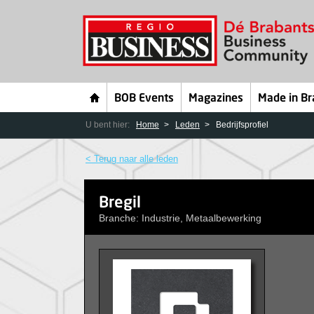
BOB Events
Magazines
Made in Br
U bent hier:
Home
Leden
Bedrijfsprofiel
< Terug naar alle leden
Bregil
Branche: Industrie, Metaalbewerking