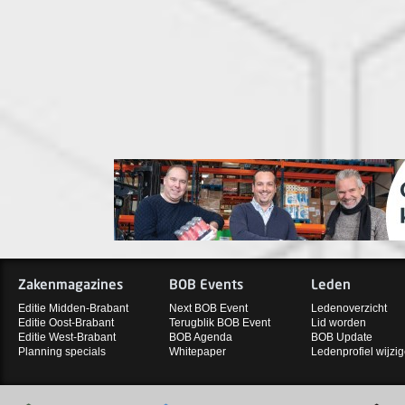
Zakenmagazines
BOB Events
Leden
Editie Midden-Brabant
Next BOB Event
Ledenoverzicht
Editie Oost-Brabant
Terugblik BOB Event
Lid worden
Editie West-Brabant
BOB Agenda
BOB Update
Planning specials
Whitepaper
Ledenprofiel wijzi