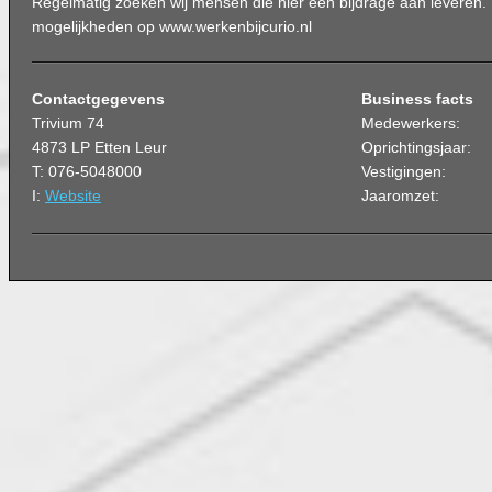
Regelmatig zoeken wij mensen die hier een bijdrage aan leveren. 
mogelijkheden op www.werkenbijcurio.nl
Contactgegevens
Business facts
Trivium 74
Medewerkers:
4873 LP Etten Leur
Oprichtingsjaar:
T: 076-5048000
Vestigingen:
I:
Website
Jaaromzet: