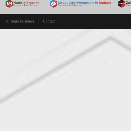
© Regio Business
|
Contact