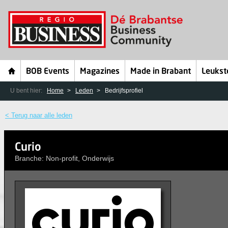
BOB Events
Magazines
Made in Brabant
Leukst
U bent hier:
Home
Leden
Bedrijfsprofiel
< Terug naar alle leden
Curio
Branche: Non-profit, Onderwijs