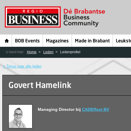
BOB Events
Magazines
Made in Brabant
Leukst
U bent hier:
Home
Leden
Ledenprofiel
< Terug naar alle leden
Govert Hamelink
Managing Director bij
CADEffect BV