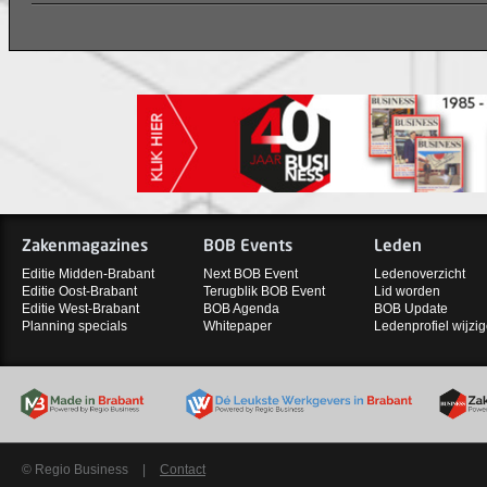
Zakenmagazines
BOB Events
Leden
Editie Midden-Brabant
Next BOB Event
Ledenoverzicht
Editie Oost-Brabant
Terugblik BOB Event
Lid worden
Editie West-Brabant
BOB Agenda
BOB Update
Planning specials
Whitepaper
Ledenprofiel wijzi
© Regio Business
|
Contact