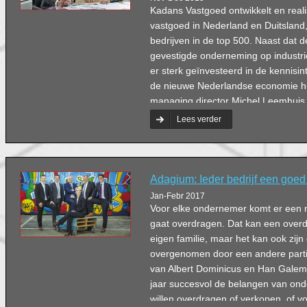
Kadans Vastgoed ontwikkelt en real
vastgoed in Nederland en Duitsland,
bedrijven in de top 500. Naast dat 
gevestigde onderneming op industrie 
er sterk geïnvesteerd in de kennisint
de nieuwe Nederlandse economie hui
managing director Michel Leemhuis
Hertogenbosch en Omstreken facilit
Lees verder
vastgoedontwikkelaar bij deze ambit
Adagium: Ieder bedrijf een goed
Jan-Febr 2017
Voor elke ondernemer komt er een mo
gaat overdragen. Dat kan een overd
eigen familie, maar het kan ook zijn 
overgenomen door een andere partij
van Albert Dominicus en Han Galema,
jaar succesvol de belangen van ond
willen overdragen of verkopen, of voo