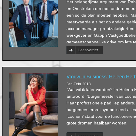
Het belangrijkste argument van Ra
en Omstreken om met ondernemers in
een solide plan moeten hebben. ‘Ma
meerwaarde als het op andere gebied
accountmanager grootzakelijk Remco
werkgever en Gapph Vastgoedbehee
gemeenschappelijke drive om iets t
maatschappij. ‘En in het belang dat
Lees verder
een duurzaam vastgoedbestand.’
Vrouw in Business: Heleen Herb
Jan-Febr 2018
‘Wat wil ik later worden?’ In Heleen 
antwoord: ‘Burgemeester van Lochem
Haar professionele pad liep anders
burgemeestersrol symboliseert alles
‘Lochem’ staat voor de functionere
grote dromen haalbaar worden.