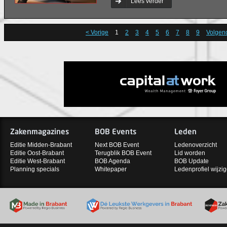
Lees verder
< Vorige
1
2
3
4
5
6
7
8
9
Volgen
Zakenmagazines
BOB Events
Leden
Editie Midden-Brabant
Next BOB Event
Ledenoverzicht
Editie Oost-Brabant
Terugblik BOB Event
Lid worden
Editie West-Brabant
BOB Agenda
BOB Update
Planning specials
Whitepaper
Ledenprofiel wijzi