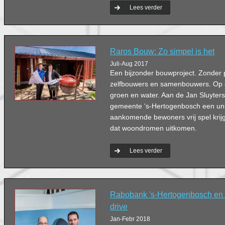
willen aankopen. Ter ere van het 10-
Lees verder
boek verschenen over de bedrijfsopv
familiebedrijven.
Raros Bouw: Zo simpel is het
Juli-Aug 2017
Een bijzonder bouwproject. Zonder 
zelfbouwers en samenbouwers. Op e
groen en water. Aan de Jan Sluyters
gemeente ‘s-Hertogenbosch een un
aankomende bewoners vrij spel krij
dat woondromen uitkomen.
Lees verder
Rabobank 's-Hertogenbosch en 
drive
Jan-Febr 2018