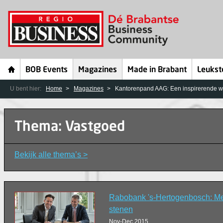
BOB Events
Magazines
Made in Brabant
Leukst
U bent hier:
Home
Magazines
Kantorenpand AAG: Een inspirerende w
Thema: Vastgoed
Bekijk alle thema’s >
Rabobank 's-Hertogenbosch: Me
stenen
Nov-Dec 2015