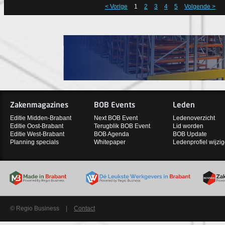
< Vorige
1
2
3
4
5
Volgende >
Zakenmagazines
BOB Events
Leden
Editie Midden-Brabant
Next BOB Event
Ledenoverzicht
Editie Oost-Brabant
Terugblik BOB Event
Lid worden
Editie West-Brabant
BOB Agenda
BOB Update
Planning specials
Whitepaper
Ledenprofiel wijzi
© Regio Business
|
Contact