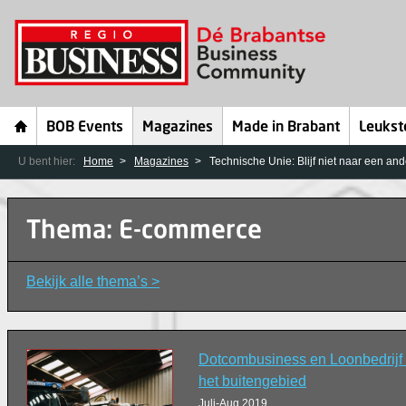
BOB Events
Magazines
Made in Brabant
Leukst
U bent hier:
Home
Magazines
Technische Unie: Blijf niet naar een and
Thema: E-commerce
Bekijk alle thema’s >
Dotcombusiness en Loonbedrijf 
het buitengebied
Juli-Aug 2019