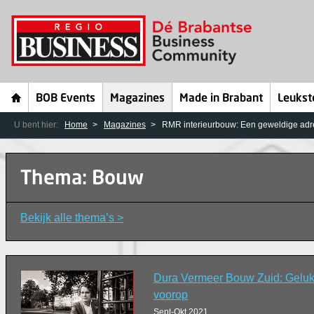
BOB Events
Magazines
Made in Brabant
Leukst
U bent hier:
Home
Magazines
RMR interieurbouw: Een geweldige adr
Thema: Bouw
Bekijk alle thema’s >
Dura Vermeer Bouw Zuid: Geluk
voorop
Sept-Okt 2021