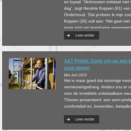
en loyaal. ‘Vertrouwen ontstaat nie
dag’, zegt Hendrie Koppen (61) va
Onderhoud. ‘Dat probeer ik mijn zo
Koppen (26) vult aan: ‘Het gaat nie
maar juist om langdurige samenwerk
Lees verder
A&T Prefab: Soms zijn we een b
onze ideeën
Mei-Juni 2023
Het is maar goed dat sommige mens
vernieuwingsdrang. Anders zou er n
voor de inmiddels onbetaalbare ni
Thissen presenteert: een semi pref
comfortabel en, bovendien, betaalba
Lees verder