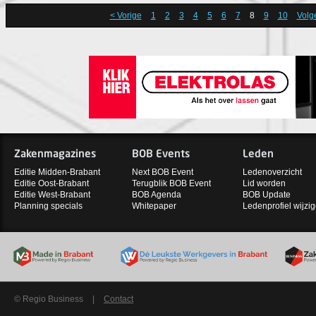
< Vorige
1
2
3
4
5
6
7
8
9
10
Volg
Zakenmagazines
BOB Events
Leden
Editie Midden-Brabant
Next BOB Event
Ledenoverzicht
Editie Oost-Brabant
Terugblik BOB Event
Lid worden
Editie West-Brabant
BOB Agenda
BOB Update
Planning specials
Whitepaper
Ledenprofiel wijzi
© Regio Business
|
Contact