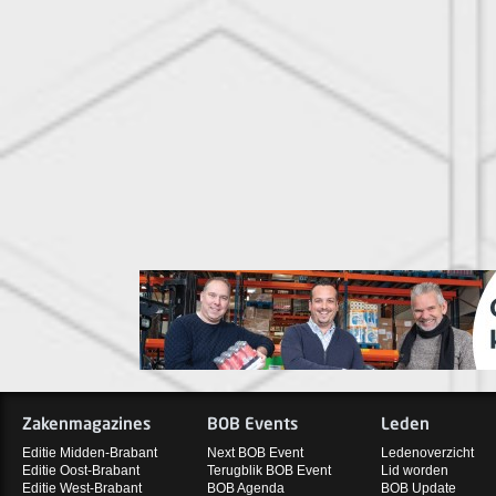
Zakenmagazines
BOB Events
Leden
Editie Midden-Brabant
Next BOB Event
Ledenoverzicht
Editie Oost-Brabant
Terugblik BOB Event
Lid worden
Editie West-Brabant
BOB Agenda
BOB Update