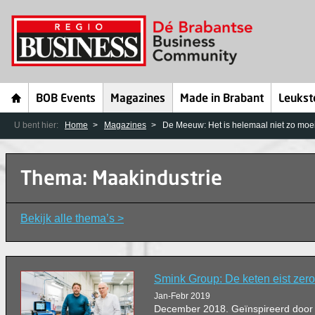
BOB Events
Magazines
Made in Brabant
Leukst
U bent hier:
Home
Magazines
De Meeuw: Het is helemaal niet zo moei
Thema: Maakindustrie
Bekijk alle thema’s >
Smink Group: De keten eist zero
Jan-Febr 2019
December 2018. Geïnspireerd door 