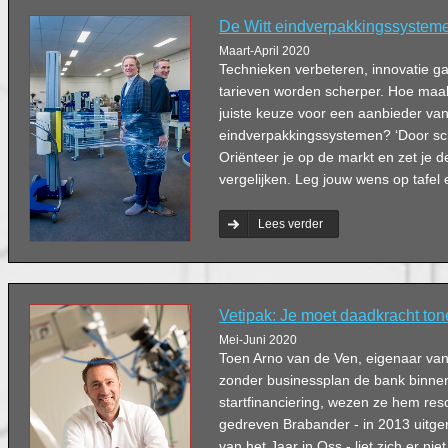
De Witt eindverpakkingssystemen
Maart-April 2020
Technieken verbeteren, innovatie ga
tarieven worden scherper. Hoe maa
juiste keuze voor een aanbieder va
eindverpakkingssystemen? ‘Door sche
Oriënteer je op de markt en zet je 
vergelijken. Leg jouw wens op tafel e
Lees verder
Vetipak: Je moet daadkracht to
Mei-Juni 2020
Toen Arno van de Ven, eigenaar van
zonder businessplan de bank binne
startfinanciering, wezen ze hem res
gedreven Brabander - in 2013 uitg
van het Jaar in Oss - liet zich er n