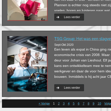
Plannen is echter nog steeds niet zi
voelen, horen en luisteren naar wat
op basis daarvan je richting bepalen
Lees verder
TSG Group: Het was een slagve
Sept-Okt 2020
Een leven als expat in China ging ni
economische crisis van 2008. Maar
deur voor Johan van Lieshout. Elf ja
kans een ontwikkelteam mee te ne
werkgever en daar de voor hem idea
bouwen. Inmiddels is hij acht jaar
Lees verder
< Vorige
1
2
3
4
5
6
7
8
9
10
Volg