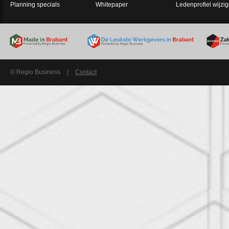
Planning specials
Whitepaper
Ledenprofiel wijzi
© Regio Business
|
Contact