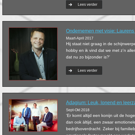
ervaringen in de praktijk? Gespreks
Lees verder
het aan de negen deelnemers van 
Ondernemen met visie: Laurens 
Maart-April 2017
Hij staat niet graag in de schijnwerpe
hobby en ik vind dat we met z’n allen
dat nu zo bijzonder is?’
Lees verder
Adagium: Leuk, lonend en leer
Sept-Okt 2018
‘Er komt altijd een konijn uit de hoge
dan ook àltijd, een zwaar emotionel
bedrijfsoverdracht. Zeker bij familieb