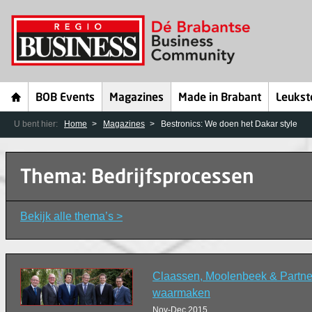
BOB Events
Magazines
Made in Brabant
Leukst
U bent hier:
Home
Magazines
Bestronics: We doen het Dakar style
Thema: Bedrijfsprocessen
Bekijk alle thema’s >
Claassen, Moolenbeek & Partn
waarmaken
Nov-Dec 2015