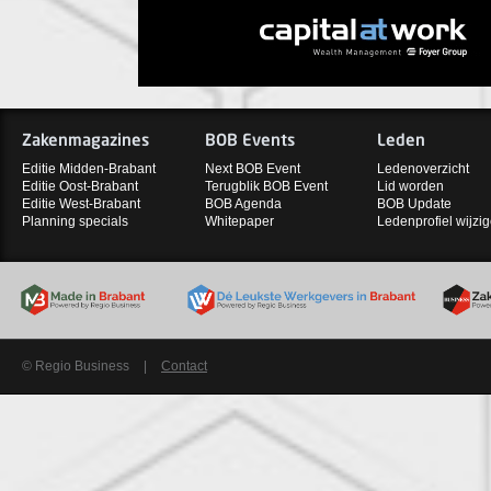
Zakenmagazines
BOB Events
Leden
Editie Midden-Brabant
Next BOB Event
Ledenoverzicht
Editie Oost-Brabant
Terugblik BOB Event
Lid worden
Editie West-Brabant
BOB Agenda
BOB Update
Planning specials
Whitepaper
Ledenprofiel wijzi
© Regio Business
|
Contact