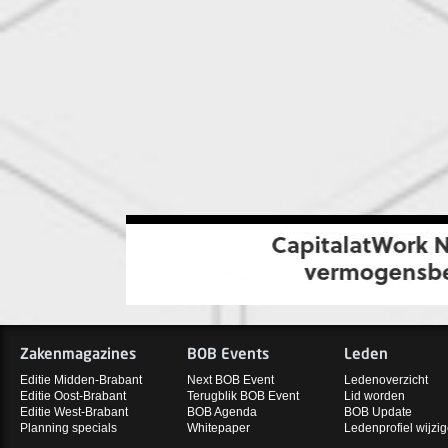
Zakenmagazines
BOB Events
Leden
Editie Midden-Brabant
Next BOB Event
Ledenoverzicht
Editie Oost-Brabant
Terugblik BOB Event
Lid worden
Editie West-Brabant
BOB Agenda
BOB Update
Planning specials
Whitepaper
Ledenprofiel wijzi