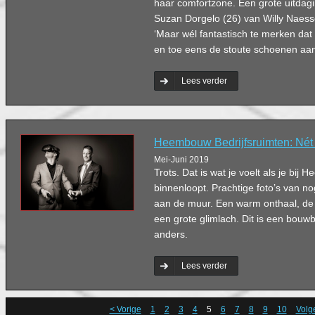
haar comfortzone. Een grote uitdagi
Suzan Dorgelo (26) van Willy Naesse
‘Maar wél fantastisch te merken dat 
en toe eens de stoute schoenen aant
Lees verder
Heembouw Bedrijfsruimten: Nét
Mei-Juni 2019
Trots. Dat is wat je voelt als je bij
binnenloopt. Prachtige foto’s van n
aan de muur. Een warm onthaal, de 
een grote glimlach. Dit is een bouw
anders.
Lees verder
< Vorige
1
2
3
4
5
6
7
8
9
10
Volg