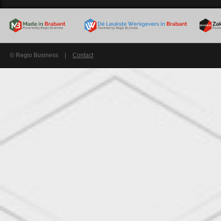
© Regio Business
|
Contact