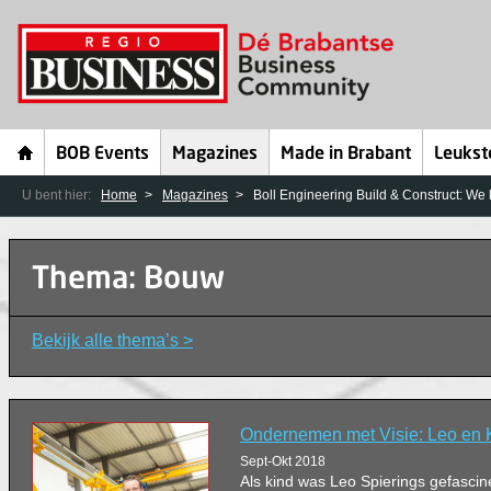
BOB Events
Magazines
Made in Brabant
Leukst
U bent hier:
Home
Magazines
Boll Engineering Build & Construct: We
Thema: Bouw
Bekijk alle thema’s >
Ondernemen met Visie: Leo en 
Sept-Okt 2018
Als kind was Leo Spierings gefasci