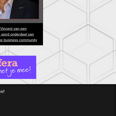
s Vincent van een
n word onderdeel van
te business community
en?