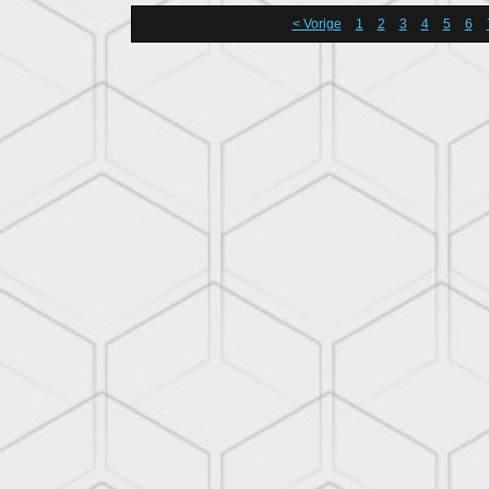
< Vorige
1
2
3
4
5
6