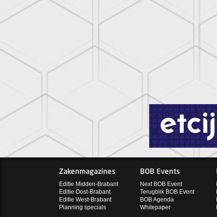
Zakenmagazines
BOB Events
Editie Midden-Brabant
Next BOB Event
Editie Oost-Brabant
Terugblik BOB Event
Editie West-Brabant
BOB Agenda
Planning specials
Whitepaper