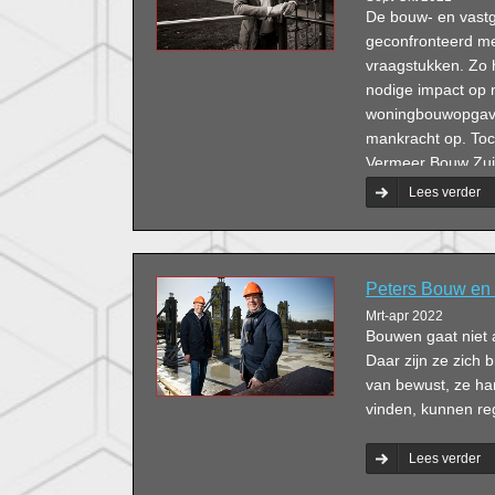
De bouw- en vastg
geconfronteerd m
vraagstukken. Zo h
nodige impact op n
woningbouwopgave
mankracht op. Toc
Vermeer Bouw Zuid 
biedt volop uitda
Lees verder
efficiënter, klant
Peters Bouw en
Mrt-apr 2022
Bouwen gaat niet 
Daar zijn ze zich 
van bewust, ze han
vinden, kunnen re
Lees verder