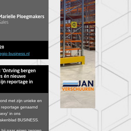
Marielle Ploegmakers
Sales
28
egio-business.nl
: 'Ontving bergen
es én nieuwe
jn reportage in
ond met zijn unieke en
 reportage genaamd
exy' in ons
akenblad BUSINESS.
 hij naar eigen zeggen