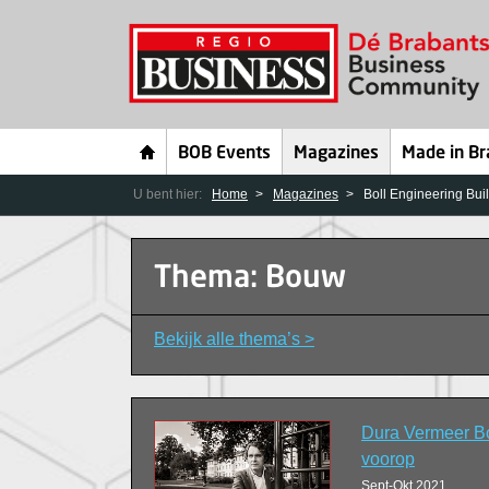
BOB Events
Magazines
Made in Br
U bent hier:
Home
Magazines
Boll Engineering Bui
Thema: Bouw
Bekijk alle thema’s >
Dura Vermeer B
voorop
Sept-Okt 2021