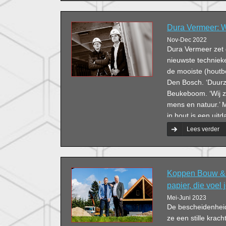
Dura Vermeer: 
Nov-Dec 2022
Dura Vermeer zet 
nieuwste techniek
de mooiste (houtb
Den Bosch. ‘Duurz
Beukeboom. ‘Wij z
mens en natuur.’ 
in hout is een uitd
doen.’
Lees verder
Koppen Bouw & 
papier, die voel 
Mei-Juni 2023
De bescheidenheid
ze een stille krach