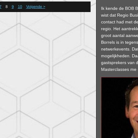
7
8
9
10
Volgende >
Ik kende de BOB B
wist dat Regio Busi
contact had met d
regio. Het aantrekk
groot aantal aanw
Borrels is in tegens
netwerkevents. Dat
mogelijkheden. Da
gastsprekers van
Masterclasses me 