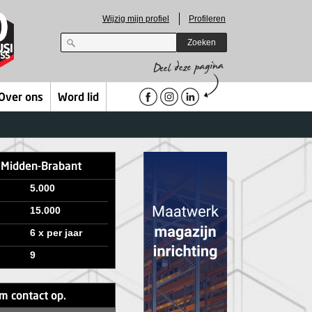
Wijzig mijn profiel
Profileren
Zoeken
Over ons
Word lid
e Midden-Brabant
5.000
15.000
6 x per jaar
9
m contact op.