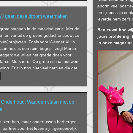
enorm veel positie
en tijdens zijn con
Wij gaan deze droom waarmaken
leverde hem zelfs 
grote stappen in de maakindustrie. Met de
Benieuwd hoe wij
en en vanuit de groene gedachte bouwt ze
jouw profilering
ouw)projecten. Zoals voor Weener XL in
in onze magazin
aamheid is een ruim begrip’, zegt Martin
eggen: we willen het goede doen voor
Marcel Mutsaers: ‘Op grote schaal bouwen
aging. Er zijn nog niet veel partijen die dat
Onderhoud: Waarden staan niet op
je
 siert hen, maar ondertussen herbergen
t: partner voor het leven zijn, gemoedelijk