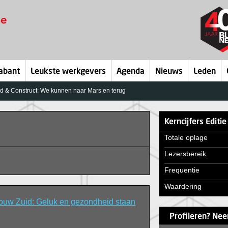
abant
Leukste werkgevers
Agenda
Nieuws
Leden
ld & Construct: We kunnen naar Mars en terug
Kerncijfers Editi
Totale oplage
Lezersbereik
Frequentie
Waardering
ouw Zuid: Geluk en gezondheid staan
Profileren? Nee