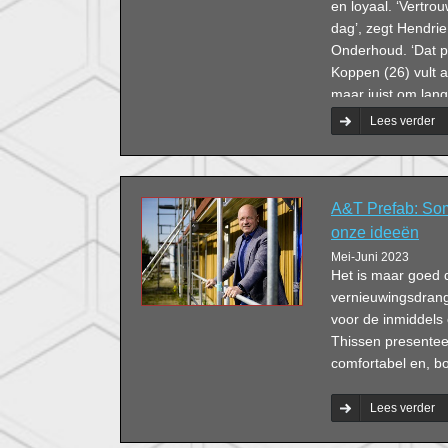
en loyaal. ‘Vertro
dag’, zegt Hendr
Onderhoud. ‘Dat p
Koppen (26) vult a
maar juist om lan
Lees verder
A&T Prefab: Som
onze ideeën
Mei-Juni 2023
Het is maar goed 
vernieuwingsdrang
voor de inmiddel
Thissen presentee
comfortabel en, b
Lees verder