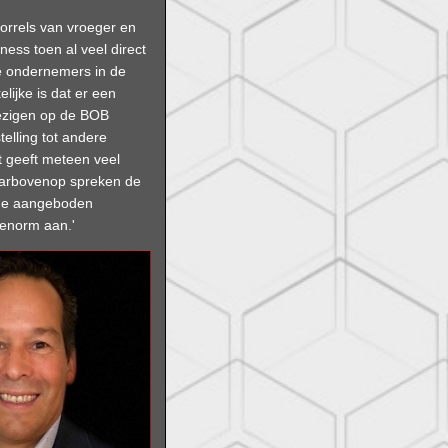
orrels van vroeger en
ness toen al veel direct
e ondernemers in de
elijke is dat er een
ezigen op de BOB
telling tot andere
 geeft meteen veel
arbovenop spreken de
 de aangeboden
enorm aan.'