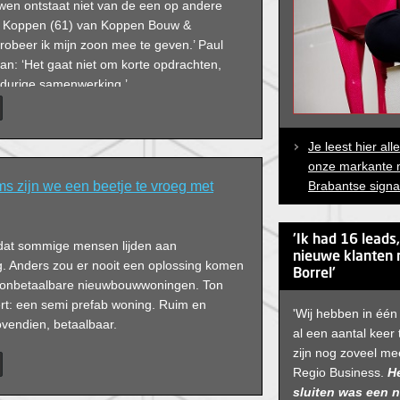
uwen ontstaat niet van de een op andere
ie Koppen (61) van Koppen Bouw &
robeer ik mijn zoon mee te geven.’ Paul
an: ‘Het gaat niet om korte opdrachten,
gdurige samenwerking.’
Je leest hier al
onze markante 
s zijn we een beetje te vroeg met
Brabantse signa
'Ik had 16 leads
dat sommige mensen lijden aan
nieuwe klanten 
. Anders zou er nooit een oplossing komen
Borrel'
s onbetaalbare nieuwbouwwoningen. Ton
rt: een semi prefab woning. Ruim en
'Wij hebben in één
ovendien, betaalbaar.
al een aantal keer 
zijn nog zoveel me
Regio Business.
He
sluiten was een n