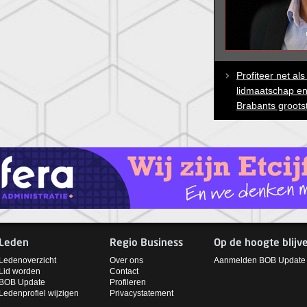
Profiteer net al
lidmaatschap e
Brabants groots
Leden
Regio Business
Op de hoogte blijv
Ledenoverzicht
Over ons
Aanmelden BOB Update
Lid worden
Contact
BOB Update
Profileren
Ledenprofiel wijzigen
Privacystatement