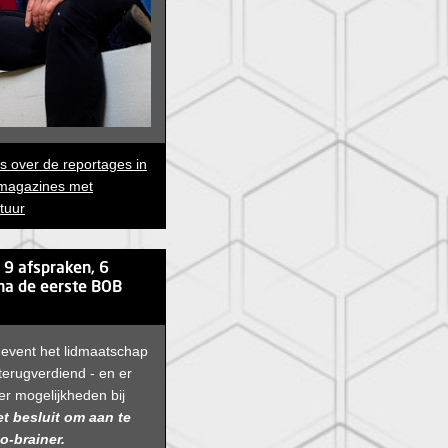
les over de reportages in
magazines met
tuur
, 9 afspraken, 6
na de eerste BOB
 event het lidmaatschap
terugverdiend - en er
er mogelijkheden bij
t besluit om aan te
o-brainer.