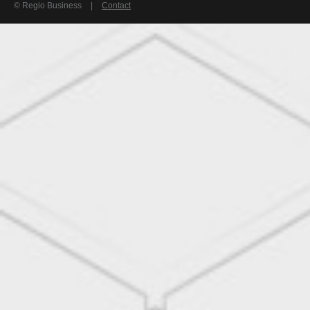
© Regio Business
|
Contact