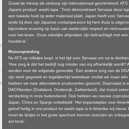
Zowel de inkoop als verkoop zijn internationaal georiënteerd. ATS 
Japans product: washi tape.’ Trots demonstreert Servaas deze tape
een tweede huid op ieder materiaal plakt. Japan heeft voor Serva
sinds hij door zijn Japanse contactpersoon bij hem thuis is uitgen
bijzondere ervaring op basis van wederzijds respect en vertrouwen.
voor het leven. Onze zakelijke afspraken zijn bekrachtigd met ee
handdruk.’
Risicospreiding
Nu ATS op rolletjes loopt, is het tijd voor Servaas om na te denke
‘Hoe zorg ik dat het bedrijf nog minder van mij afhankelijk wordt
worden voor de volgende generatie.’ Een andere zorg van de DGA i
zijn sterk gegroeid en tegelijkertijd kwetsbaar omdat we maar é
hebben we naar alternatieve producenten gezocht. Daarnaast is er
DACHlanden (Duitsland, Oostenrijk, Zwitserland); dat moest zeke
versterking in onze buitendienst. Ook hebben we nieuwe coproduc
Japan, China en Spanje ontwikkeld.’ Het expansieplan voor Amerika 
geloof heilig in ons product en washi tape is in Amerika vrij nieuw. H
moet de lijntjes in het grote spectrum kunnen overzien en onbegre
act local.’