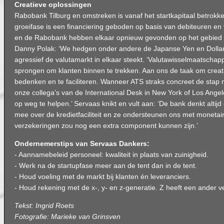
Creatieve oplossingen
Rabobank Tilburg en omstreken is vanaf het startkapitaal betrokke
groeifase is een financiering geboden op basis van debiteuren en 
en de Rabobank hebben elkaar opnieuw gevonden op het gebied va
Danny Polak: ‘We hedgen onder andere de Japanse Yen en Dollarst
agressief de valutamarkt in elkaar steekt. ‘Valutawisselmaatschap
sprongen om klanten binnen te trekken. Aan ons de taak om creat
bedenken en te faciliteren. Wanneer ATS straks concreet de stap 
onze collega’s van de International Desk in New York of Los Angel
op weg te helpen.’ Servaas knikt en vult aan: ‘De bank denkt alti
mee over de kredietfaciliteit en ze ondersteunen ons met monetair 
verzekeringen zou nog een extra component kunnen zijn.’
Ondernemerstips van Servaas Dankers:
- Aannamebeleid personeel: kwaliteit in plaats van zuinigheid.
- Werk na de startupfase meer aan de tent dan in de tent.
- Houd voeling met de markt bij klanten én leveranciers.
- Houd rekening met de x-, y- en z-generatie. Z heeft een ander 
Tekst: Ingrid Roets
Fotografie: Marieke van Grinsven