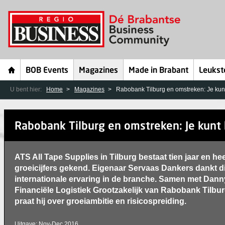
BOB Events
Magazines
Made in Brabant
Leukst
U bent hier:
Home
Magazines
Rabobank Tilburg en omstreken: Je kunt 
Rabobank Tilburg en omstreken: Je kunt 
ATS All Tape Supplies in Tilburg bestaat tien jaar en he
groeicijfers gekend. Eigenaar Servaas Dankers dankt di
internationale ervaring in de branche. Samen met Danny
Financiële Logistiek Grootzakelijk van Rabobank Tilbu
praat hij over groeiambitie en risicospreiding.
Uitgave: Nov-Dec 2016