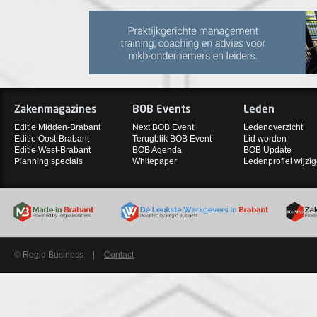
Zakenmagazines
BOB Events
Leden
Editie Midden-Brabant
Next BOB Event
Ledenoverzicht
Editie Oost-Brabant
Terugblik BOB Event
Lid worden
Editie West-Brabant
BOB Agenda
BOB Update
Planning specials
Whitepaper
Ledenprofiel wijzi
© Regio Business
|
Contact