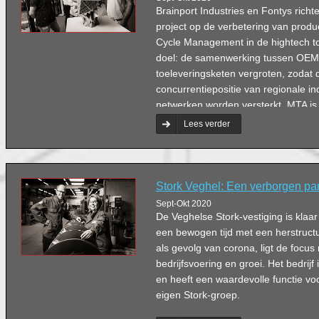
Brainport Industries en Fontys rich
project op de verbetering van produc
Cycle Management in de hightech to
doel: de samenwerking tussen OEM
toeleveringsketen vergroten, zodat 
concurrentiepositie van regionale in
netwerken worden versterkt. MTA i
aan het project.
Lees verder
Stork Veghel: Een verborgen pa
Sept-Okt 2020
De Veghelse Stork-vestiging is klaa
een bewogen tijd met een herstructu
als gevolg van corona, ligt de focu
bedrijfsvoering en groei. Het bedrijf
en heeft een waardevolle functie voo
eigen Stork-groep.