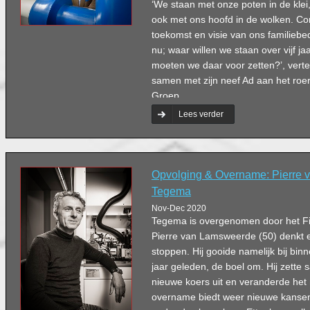
‘We staan met onze poten in de klei, 
ook met ons hoofd in de wolken. Co
toekomst en visie van ons familiebedr
nu; waar willen we staan over vijf j
moeten we daar voor zetten?’, vertel
samen met zijn neef Ad aan het roer 
Groep.
Lees verder
Opvolging & Overname: Pierre
Tegema
Nov-Dec 2020
Tegema is overgenomen door het Fi
Pierre van Lamsweerde (50) denkt e
stoppen. Hij gooide namelijk bij bi
jaar geleden, de boel om. Hij zett
nieuwe koers uit en veranderde he
overname biedt weer nieuwe kansen.