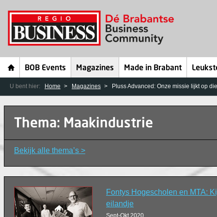
BOB Events
Magazines
Made in Brabant
Leukst
U bent hier:
Home
Magazines
Pluss Advanced: Onze missie lijkt op di
Thema: Maakindustrie
Bekijk alle thema’s >
Fontys Hogescholen en MTA: Kij
eilandje
Sept-Okt 2020