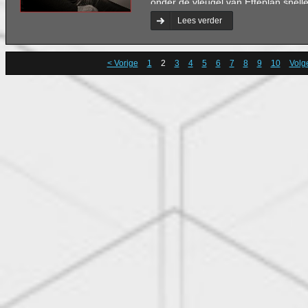
onder de vleugel van Etteplan snell
uitgerold.’
Lees verder
< Vorige
1
2
3
4
5
6
7
8
9
10
Volg