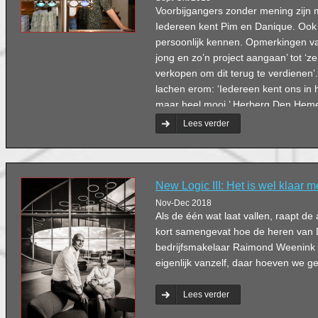
Voorbijgangers zonder mening zijn m
Iedereen kent Pim en Danique. Ook 
persoonlijk kennen. Opmerkingen va
jong en zo’n project aangaan’ tot ‘z
verkopen om dit terug te verdienen
lachen erom: ‘Iedereen kent ons in h
maar heel mooi.’ Herberg Den Hemel 
ieder geval weer, daar kan nieman
Lees verder
New Logic III: Het is wel klaar m
Nov-Dec 2018
Als de één wat laat vallen, raapt de 
kort samengevat hoe de heren van 
bedrijfsmakelaar Raimond Weenink
eigenlijk vanzelf, daar hoeven we g
Lees verder