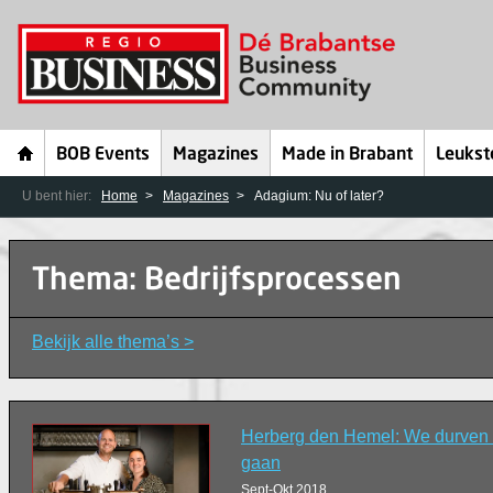
BOB Events
Magazines
Made in Brabant
Leukst
U bent hier:
Home
Magazines
Adagium: Nu of later?
Thema: Bedrijfsprocessen
Bekijk alle thema’s >
Herberg den Hemel: We durven me
gaan
Sept-Okt 2018