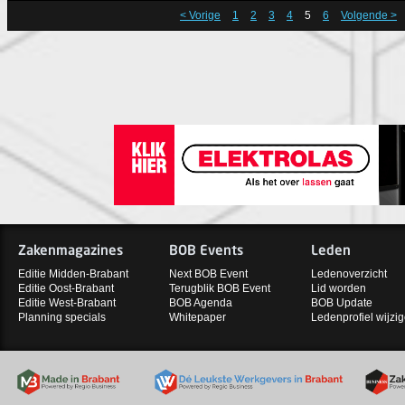
< Vorige
1
2
3
4
5
6
Volgende >
Zakenmagazines
BOB Events
Leden
Editie Midden-Brabant
Next BOB Event
Ledenoverzicht
Editie Oost-Brabant
Terugblik BOB Event
Lid worden
Editie West-Brabant
BOB Agenda
BOB Update
Planning specials
Whitepaper
Ledenprofiel wijzi