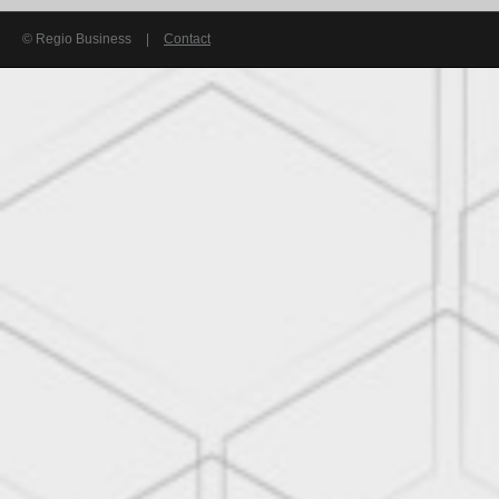
© Regio Business
|
Contact