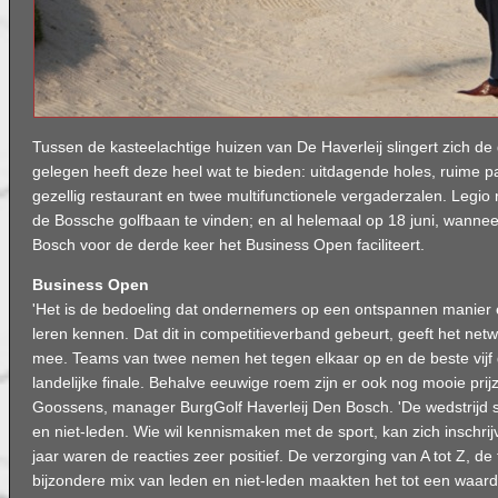
Tussen de kasteelachtige huizen van De Haverleij slingert zich de
gelegen heeft deze heel wat te bieden: uitdagende holes, ruime 
gezellig restaurant en twee multifunctionele vergaderzalen. Legi
de Bossche golfbaan te vinden; en al helemaal op 18 juni, wannee
Bosch voor de derde keer het Business Open faciliteert.
Business Open
'Het is de bedoeling dat ondernemers op een ontspannen manier 
leren kennen. Dat dit in competitieverband gebeurt, geeft het net
mee. Teams van twee nemen het tegen elkaar op en de beste vijf
landelijke finale. Behalve eeuwige roem zijn er ook nog mooie prij
Goossens, manager BurgGolf Haverleij Den Bosch. 'De wedstrijd s
en niet-leden. Wie wil kennismaken met de sport, kan zich inschrijv
jaar waren de reacties zeer positief. De verzorging van A tot Z, d
bijzondere mix van leden en niet-leden maakten het tot een waard