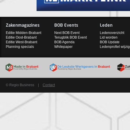
Zakenmagazines
BOB Events
Leden
Editie Midden-Brabant
Next BOB Event
Ledenoverzicht
Editie Oost-Brabant
Terugblik BOB Event
Lid worden
Editie West-Brabant
BOB Agenda
BOB Update
Planning specials
Whitepaper
Ledenprofiel wijzi
© Regio Business
|
Contact