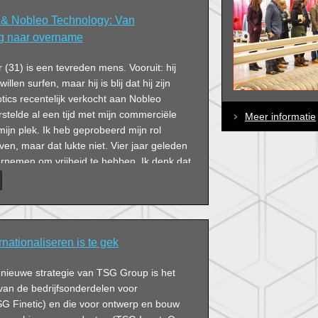
& Nobleo Technology: Van
g naar overname
(31) is een tevreden mens. Vooruit: hij
llen surfen, maar hij is blij dat hij zijn
ics recentelijk verkocht aan Nobleo
rstelde al een tijd met mijn commerciële
Meer informatie
mijn plek. Ik heb geprobeerd mijn rol
en, maar dat lukte niet. Vier jaar geleden
rnemen om vrijheid te hebben. Ik denk dat
dienst bij Nobleo meer ga ervaren.’
nationaliseren is te gek
nieuwe strategie van TSG Group is het
van de bedrijfsonderdelen voor
SG Finetic) en die voor ontwerp en bouw