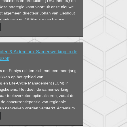
he machines en producten (TSG InnoteQ en
eze strategie komt voort uit onze nieuwe
legt algemeen directeur Johan van Lieshout
akbedrijven en OEM-ers gaan hiervan
olen & Actemium: Samenwerking in de
jezelf
es en Fontys richten zich met een meerjarig
tukken op het gebied van
ng en Life-Cycle Management (LCM) in
ingsketens. Het doel: de samenwerking
ar toeleverketen optimaliseren, zodat de
 de concurrentiepositie van regionale
s en netwerken worden versterkt. Actemium
van de deelnemers.