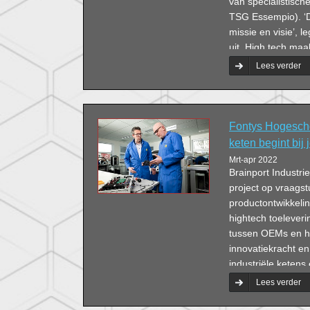
van specialistisc
TSG Essempio). ‘D
missie en visie’, 
uit. High tech ma
profiteren.
Lees verder
Fontys Hogesch
keten begint bij 
Mrt-apr 2022
Brainport Industri
project op vraags
productontwikkeli
hightech toelever
tussen OEMs en ha
innovatiekracht en
industriële keten
uit Veghel is één 
Lees verder