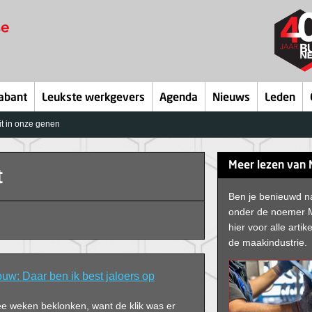
abant
Leukste werkgevers
Agenda
Nieuws
Leden
zit in onze genen
Meer lezen van 
t
Ben je benieuwd na
onder de noemer M
hier voor alle artik
de maakindustrie.
bouw: Daar ben ik best jaloers op
ee weken beklonken, want de klik was er