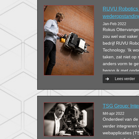
RUVU Robotics 
wederopstandin
Jan-Feb 2022
Rokus Ottervanger 
zou wel wat vaker wi
bedrijf RUVU Robot
Technology. ‘Ik wo
taken, zat niet op 
anders vorm te gev
begon ik met onde
ik die hier in loon
Lees verder
TSG Group: Inter
Mrt-apr 2022
Onderdeel van de 
verder integreren 
webapplicaties (T