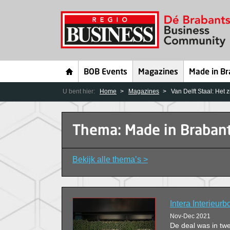
BOB Events
Magazines
Made in Br
U bent hier:
Home
Magazines
Van Delft Staal: Het 
Thema: Made in Braban
Bekijk alle thema’s >
Intera Interieur
Nov-Dec 2021
De deal was in tw