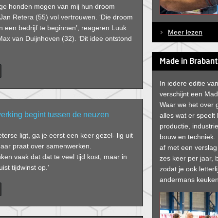
nge honden mogen van mij hun droom
Jan Retera (55) vol vertrouwen. ‘Die droom
 een bedrijf te beginnen’, reageren Luuk
Meer lezen
ax van Duijnhoven (32). ‘Dit idee ontstond
Made in Brabant
In iedere editie v
verschijnt een Mad
Waar we het over
rking begint tussen de neuzen
alles wat er speelt
productie, industrie
terse ligt, ga je eerst een keer gezel- lig uit
bouw en techniek. 
maar praat over samenwerken.
af met een versla
n vaak dat dat te veel tijd kost, maar in
zes keer per jaar, b
uist tijdwinst op.’
zodat je ook letterli
andermans keuken