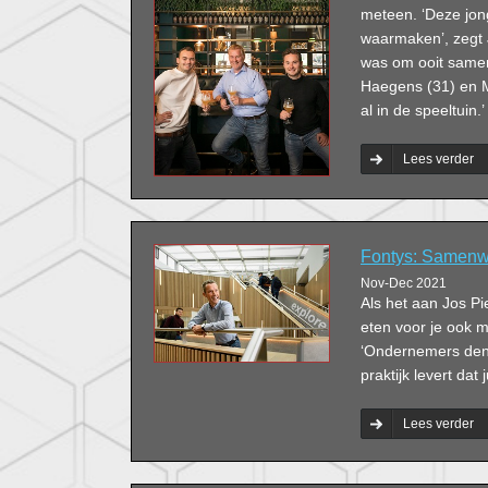
meteen. ‘Deze jo
waarmaken’, zegt 
was om ooit samen
Haegens (31) en M
al in de speeltuin.’
Lees verder
Fontys: Samenwe
Nov-Dec 2021
Als het aan Jos Pie
eten voor je ook 
‘Ondernemers denke
praktijk levert dat j
Lees verder