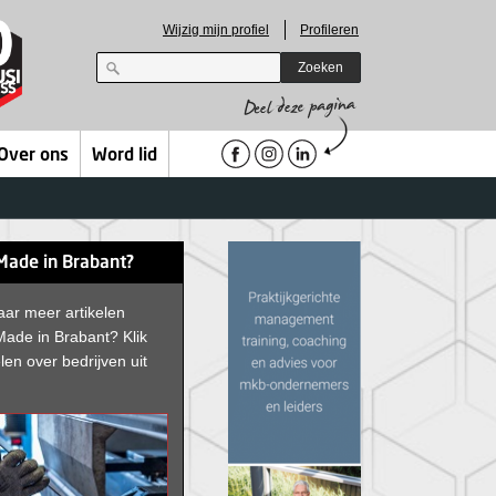
Wijzig mijn profiel
Profileren
Zoeken
Over ons
Word lid
Made in Brabant?
ar meer artikelen
ade in Brabant? Klik
elen over bedrijven uit