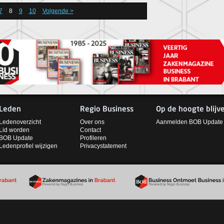
7
8
9
10
Volgende >
Leden
Regio Business
Op de hoogte blijv
Ledenoverzicht
Over ons
Aanmelden BOB Update
Lid worden
Contact
BOB Update
Profileren
Ledenprofiel wijzigen
Privacystatement