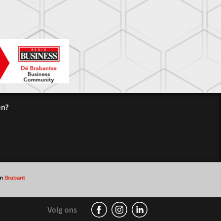
en?
Volg ons