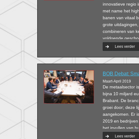
innovatieve regio 
met name het hight
banen van vitaal b
grote uitdagingen
combineren van ke
voldoende geschoo
financiering om t
Lees verder
Schuurmans daagt 
vandaag geschiede
BOB Debat: Smar
Maart-April 2019
De metaalsector i
bijna 10 miljard e
Brabant. De branc
groei door; deze li
aangekomen. Er is 
2019 en bedrijven
het invullen van h
debatdeelnemers o
Lees verder