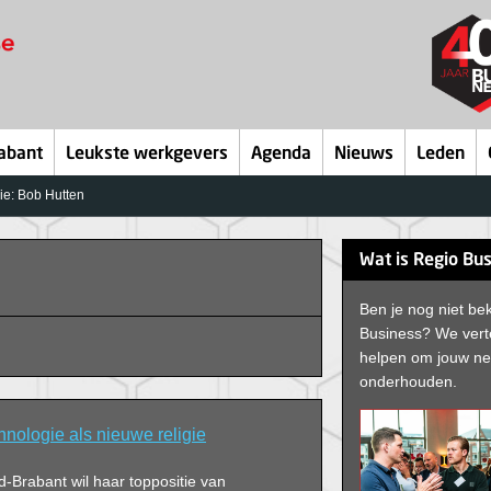
abant
Leukste werkgevers
Agenda
Nieuws
Leden
e: Bob Hutten
Wat is Regio Bu
Ben je nog niet b
Business? We verte
helpen om jouw net
onderhouden.
nologie als nieuwe religie
-Brabant wil haar toppositie van