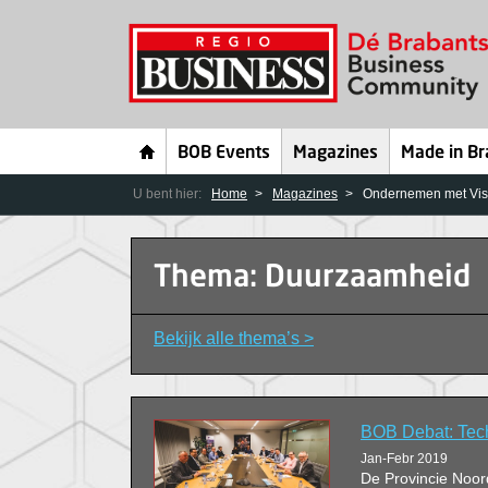
BOB Events
Magazines
Made in Br
U bent hier:
Home
Magazines
Ondernemen met Visi
Thema: Duurzaamheid
Bekijk alle thema’s >
BOB Debat: Tech
Jan-Febr 2019
De Provincie Noord