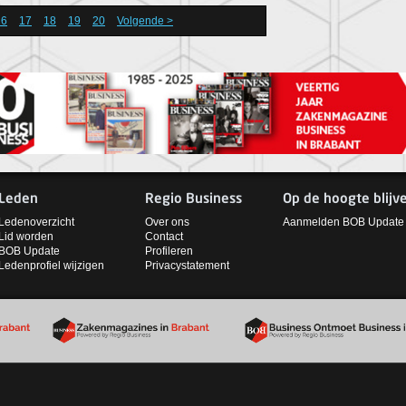
16
17
18
19
20
Volgende >
Leden
Regio Business
Op de hoogte blijv
Ledenoverzicht
Over ons
Aanmelden BOB Update
Lid worden
Contact
BOB Update
Profileren
Ledenprofiel wijzigen
Privacystatement