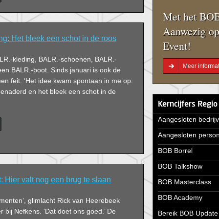
welke kansen en bedreigingen zien zij?
Met het BOB
Aanwezig op
g: Het bleek een schot in de roos
Event!
LR.-kleding, BALR.-schoenen, BALR.-
Meer informat
een BALR.-boot. Sinds januari is ook de
en feit. ‘Het idee kwam spontaan in me op.
benaderd en het bleek een schot in de
Kerncijfers Regio
Aangesloten bedrij
Aangesloten perso
BOB Borrel
BOB Talkshow
 Hier valt nog een brug te slaan
BOB Masterclass
BOB Academy
imenten’, glimlacht Rick van Heerebeek
 bij Nefkens. ‘Dat doet ons goed.’ De
Bereik BOB Update