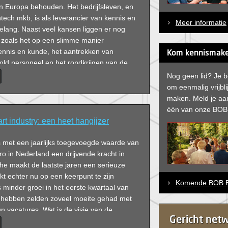
in Europa behouden. Het bedrijfsleven, en
ech mkb, is als leverancier van kennis en
Meer informatie
elang. Naast veel kansen liggen er nog
, zoals het op een slimme manier
nnis en kunde, het aantrekken van
Kom kennismake
ld personeel en het rondkrijgen van de
e innoveren. Gespreksleider Wim
Nog geen lid? Je 
de tien debatdeelnemers uit: ‘Gaan we
om eenmalig vrijbl
nis schrijven en tot oplossingen komen?’
maken. Meld je aan
één van onze BOB 
t industry: een heet hangijzer
s met een jaarlijks toegevoegde waarde van
uro in Nederland een drijvende kracht in
he maakt de laatste jaren een serieuze
jkt echter nu op een keerpunt te zijn
Komende BOB E
minder groei in het eerste kwartaal van
 hebben zelden zoveel moeite gehad met
un vacatures. Wat is de visie van de
Gericht net
p innovatie, samenwerking, personeel en