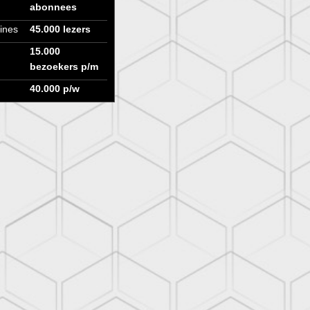
abonnees
ines
45.000 lezers
15.000
bezoekers p/m
40.000 p/w