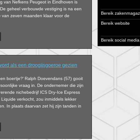
g van Nefkens Peugeot in Eindhoven is
 De geheel verbouwde vestiging is na een
Bereik zakenmagaz
e van zeven maanden klaar voor de
Bereik website
Bereik social media
word als een droogĳsgoeroe gezien
een boertje?’ Ralph Doevendans (57) gooit
soonlijke vraag in. De ondernemer die zijn
rerende nichebedrijf ICS Dry-Ice Express
 Liquide verkocht, zou inmiddels lekker
n. In plaats daarvan zet hij zijn tanden in