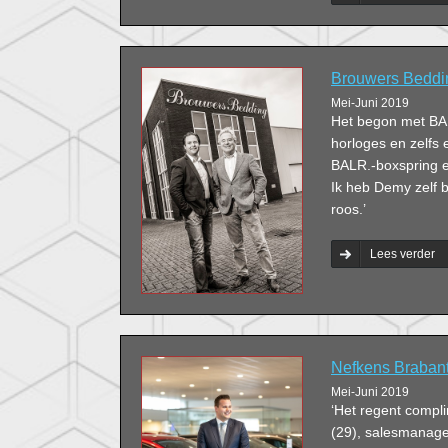
duurzaamheid? En 
Brouwers Beddin
Mei-Juni 2019
Het begon met BA
horloges en zelfs 
BALR.-boxspring e
Ik heb Demy zelf 
roos.’
Lees verder
Nefkens Brabant:
Mei-Juni 2019
‘Het regent compl
(29), salesmanager