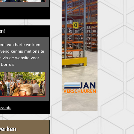
n!
bent van harte welkom
ijvend kennis met ons te
 via de website voor
Borrels.
vents
werken