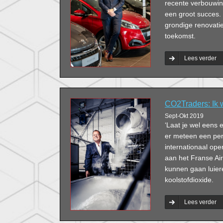
recente verbouwin
een groot succes.
grondige renovati
toekomst.
Lees verder
CO2Traders: Ik 
Sept-Okt 2019
‘Laat je wel eens 
er meteen een per
internationaal ope
aan het Franse Air
kunnen gaan luiere
koolstofdioxide.
Lees verder