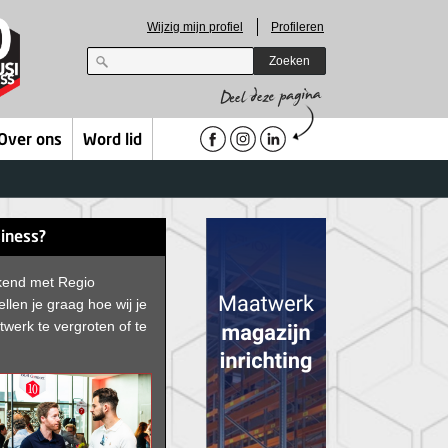
Wijzig mijn profiel
Profileren
Zoeken
Over ons
Word lid
siness?
ekend met Regio
llen je graag hoe wij je
werk te vergroten of te