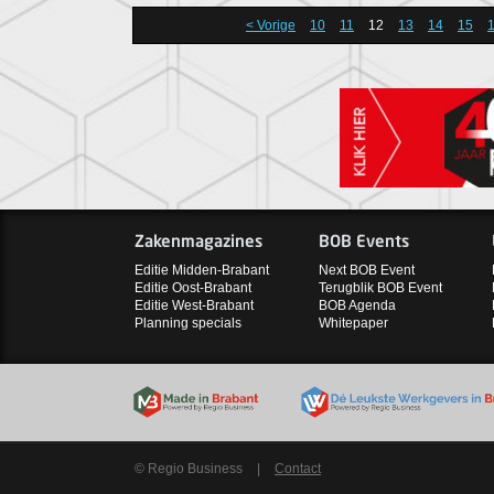
< Vorige
10
11
12
13
14
15
Zakenmagazines
BOB Events
Editie Midden-Brabant
Next BOB Event
Editie Oost-Brabant
Terugblik BOB Event
Editie West-Brabant
BOB Agenda
Planning specials
Whitepaper
© Regio Business
|
Contact