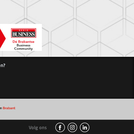
en?
Volg ons