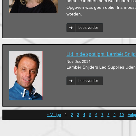
heeft ze immers heel wat hinderni
Opgeven was geen optie. Iris moes
worden.
Lees verder
Lid in de spotlight: Lambèr Snij
Nov-Dec 2014
Lambèr Snijders Led Supplies Uden
Lees verder
< Vorige
1
2
3
4
5
6
7
8
9
10
Volg