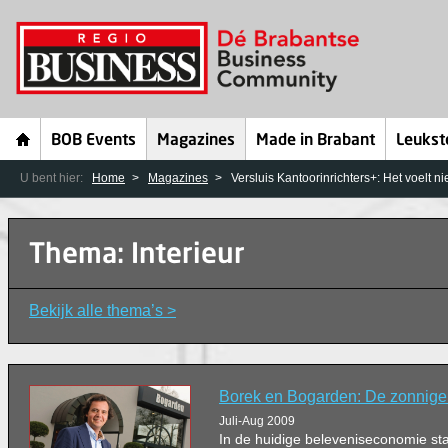
BOB Events
Magazines
Made in Brabant
Leukst
U bent hier:
Home
Magazines
Versluis Kantoorinrichters+: Het voelt ni
Thema: Interieur
Bekijk alle thema’s >
Borek en Bogarden: De zonnige 
Juli-Aug 2009
In de huidige beleveniseconomie sta