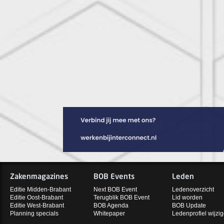
Zakenmagazines
BOB Events
Leden
Editie Midden-Brabant
Next BOB Event
Ledenoverzicht
Editie Oost-Brabant
Terugblik BOB Event
Lid worden
Editie West-Brabant
BOB Agenda
BOB Update
Planning specials
Whitepaper
Ledenprofiel wijzi