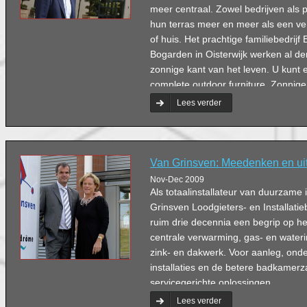
meer centraal. Zowel bedrijven als 
hun terras meer en meer als een ver
of huis. Het prachtige familiebedrijf
Bogarden in Oisterwijk werken al de
zonnige kant van het leven. U kunt 
complete outdoor furniture. Zonnige
Lees verder
Van Grinsven: Meedenken en ui
Nov-Dec 2009
Als totaalinstallateur van duurzame i
Grinsven Loodgieters- en Installatie
ruim drie decennia een begrip op het
centrale verwarming, gas- en waterins
zink- en dakwerk. Voor aanleg, on
installaties en de betere badkamer
servicegerichte oplossingen.
Lees verder