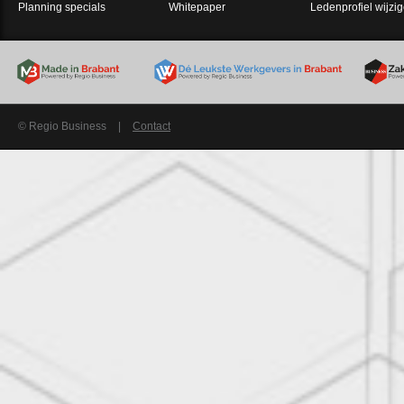
Planning specials
Whitepaper
Ledenprofiel wijzi
© Regio Business
|
Contact