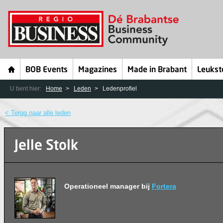
BOB Events
Magazines
Made in Brabant
Leukst
U bent hier:
Home
Leden
Ledenprofiel
< Terug naar alle leden
Jelle Stolk
Operationeel manager bij
Fortera