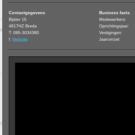
Contactgegevens
Business facts
Bijster 15
Medewerkers:
4817HZ Breda
Oprichtingsjaar:
T: 085-3034380
Vestigingen:
I:
Website
Jaaromzet: