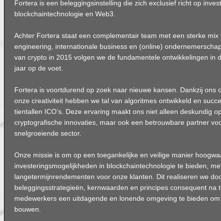
Fortera is een beleggingsinstelling die zich exclusief richt op inves
blockchaintechnologie en Web3.
Achter Fortera staat een complementair team met een sterke mix 
engineering, internationale business en (online) ondernemerscha
van crypto in 2015 volgen we de fundamentele ontwikkelingen in de
jaar op de voet.
Fortera is voortdurend op zoek naar nieuwe kansen. Dankzij on
onze creativiteit hebben we tal van algoritmes ontwikkeld en succe
tientallen ICO’s. Deze ervaring maakt ons niet alleen deskundig o
cryptografische innovaties, maar ook een betrouwbare partner vo
snelgroeiende sector.
Onze missie is om op een toegankelijke en veilige manier hoogwa
investeringsmogelijkheden in blockchaintechnologie te bieden, m
langetermijnrendementen voor onze klanten. Dit realiseren we do
beleggingsstrategieën, kernwaarden en principes consequent na t
medewerkers een uitdagende en lonende omgeving te bieden om h
bouwen.