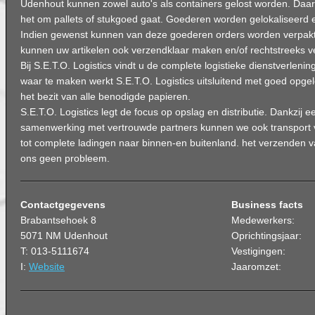
Udenhout kunnen zowel auto's als containers gelost worden. Daarbi
het om pallets of stukgoed gaat. Goederen worden gelokaliseerd 
Indien gewenst kunnen van deze goederen orders worden verpakt
kunnen uw artikelen ook verzendklaar maken en/of rechtstreeks 
Bij S.E.T.O. Logistics vindt u de complete logistieke dienstverleni
waar te maken werkt S.E.T.O. Logistics uitsluitend met goed opge
het bezit van alle benodigde papieren.
S.E.T.O. Logistics legt de focus op opslag en distributie. Dankzij e
samenwerking met vertrouwde partners kunnen we ook transport v
tot complete ladingen naar binnen-en buitenland. het verzenden v
ons geen probleem.
Contactgegevens
Business facts
Brabantsehoek 8
Medewerkers:
5071 NM Udenhout
Oprichtingsjaar:
T: 013-5111674
Vestigingen:
I:
Website
Jaaromzet: