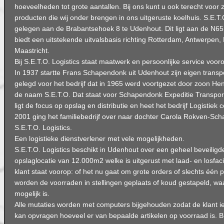
hoeveelheden tot grote aantallen. Bij ons kunt u ook terecht voor
producten die wij onder brengen in ons uitgeruste koelhuis. S.E.T.O
gelegen aan de Brabantsehoek 8 te Udenhout. Dit ligt aan de N6
biedt een uitstekende uitvalsbasis richting Rotterdam, Antwerpen,
Maastricht.
Bij S.E.T.O. Logistics staat maatwerk en persoonlijke service voor
In 1937 startte Frans Schapendonk uit Udenhout zijn eigen transp
gelegd voor het bedrijf dat in 1965 werd voortgezet door zoon H
de naam S.E.T.O. Dat staat voor Schapendonk Expeditie Transpor
ligt de focus op opslag en distributie en heet het bedrijf Logistiek 
2001 ging het familiebedrijf over naar dochter Carola Rokven-S
S.E.T.O. Logistics.
Een logistieke dienstverlener met vele mogelijkheden.
S.E.T.O. Logistics beschikt in Udenhout over een geheel beveiligd
opslaglocatie van 12.000m2 welke is uitgerust met laad- en losfaci
klant staat voorop: of het nu gaat om grote orders of slechts één 
worden de voorraden in stellingen geplaats of koud gestapeld, wa
mogelijk is.
Alle mutaties worden met computers bijgehouden zodat de klant 
kan opvragen hoeveel er van bepaalde artikelen op voorraad is. Bi