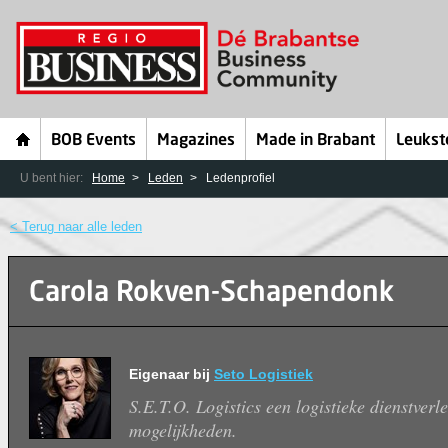
BOB Events
Magazines
Made in Brabant
Leukst
U bent hier:
Home
Leden
Ledenprofiel
< Terug naar alle leden
Carola Rokven-Schapendonk
Eigenaar bij
Seto Logistiek
S.E.T.O. Logistics een logistieke dienstverl
mogelijkheden.