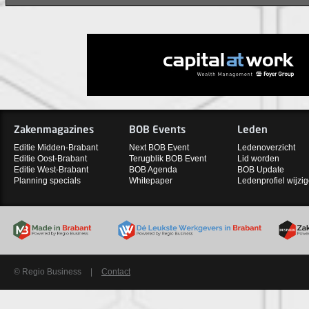
Zakenmagazines
BOB Events
Leden
Editie Midden-Brabant
Next BOB Event
Ledenoverzicht
Editie Oost-Brabant
Terugblik BOB Event
Lid worden
Editie West-Brabant
BOB Agenda
BOB Update
Planning specials
Whitepaper
Ledenprofiel wijzi
© Regio Business
|
Contact