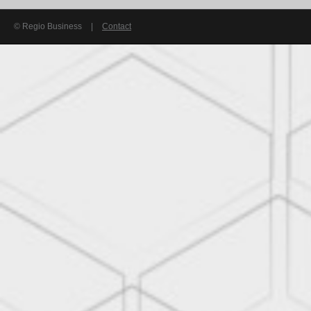
© Regio Business
|
Contact