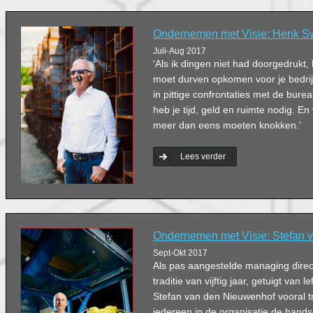
Ondernemen met Visie: Henk 
Juli-Aug 2017
‘Als ik dingen niet had doorgedrukt, 
moet durven opkomen voor je bedrijf
in pittige confrontaties met de bure
heb je tijd, geld en ruimte nodig. En
meer dan eens moeten knokken.’
Lees verder
Ondernemen met Visie: Stefan 
Sept-Okt 2017
Als pas aangestelde managing dire
traditie van vijftig jaar, getuigt van l
Stefan van den Nieuwenhof vooral tro
iedereen in de organisatie de han