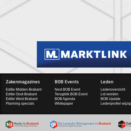
Zakenmagazines
BOB Events
Leden
Editie Midden-Brabant
Next BOB Event
Ledenoverzicht
Editie Oost-Brabant
Terugblik BOB Event
Lid worden
Editie West-Brabant
BOB Agenda
BOB Update
Planning specials
Whitepaper
Ledenprofiel wijzi