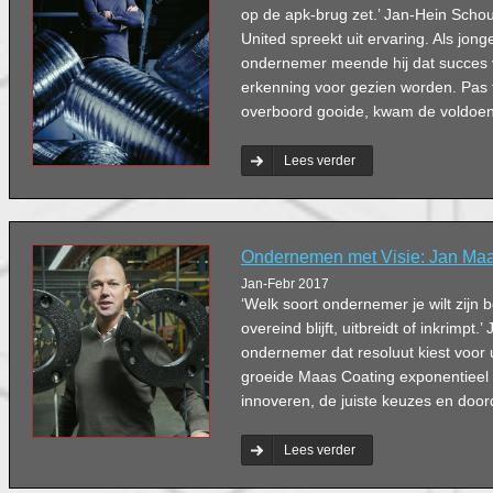
op de apk-brug zet.’ Jan-Hein Schou
United spreekt uit ervaring. Als jong
ondernemer meende hij dat succes 
erkenning voor gezien worden. Pas t
overboord gooide, kwam de voldoen
Lees verder
Ondernemen met Visie: Jan Ma
Jan-Febr 2017
‘Welk soort ondernemer je wilt zijn be
overeind blijft, uitbreidt of inkrimpt.
ondernemer dat resoluut kiest voor ui
groeide Maas Coating exponentieel 
innoveren, de juiste keuzes en doo
Lees verder