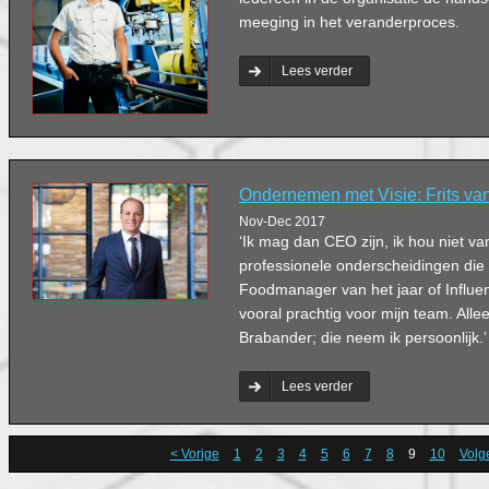
meeging in het veranderproces.
Lees verder
Ondernemen met Visie: Frits va
Nov-Dec 2017
‘Ik mag dan CEO zijn, ik hou niet van
professionele onderscheidingen die 
Foodmanager van het jaar of Influenc
vooral prachtig voor mijn team. Alle
Brabander; die neem ik persoonlijk.’
Lees verder
< Vorige
1
2
3
4
5
6
7
8
9
10
Volg