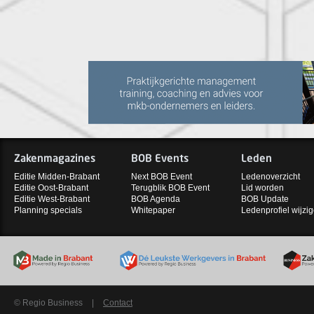
Zakenmagazines
BOB Events
Leden
Editie Midden-Brabant
Next BOB Event
Ledenoverzicht
Editie Oost-Brabant
Terugblik BOB Event
Lid worden
Editie West-Brabant
BOB Agenda
BOB Update
Planning specials
Whitepaper
Ledenprofiel wijzi
© Regio Business
|
Contact