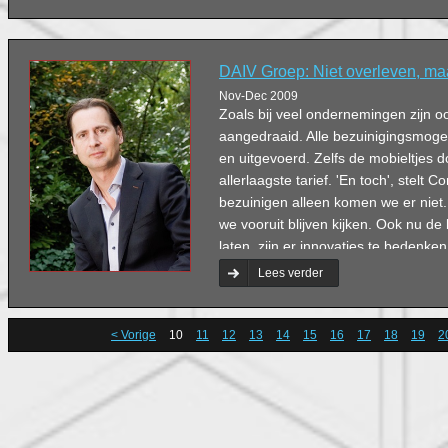
DAIV Groep: Niet overleven, ma
Nov-Dec 2009
Zoals bij veel ondernemingen zijn o
aangedraaid. Alle bezuinigingsmogel
en uitgevoerd. Zelfs de mobieltjes 
allerlaagste tarief. 'En toch', stelt 
bezuinigen alleen komen we er nie
we vooruit blijven kijken. Ook nu de
laten, zijn er innovaties te bedenk
stevige impuls kunnen geven.'
Lees verder
< Vorige
10
11
12
13
14
15
16
17
18
19
2