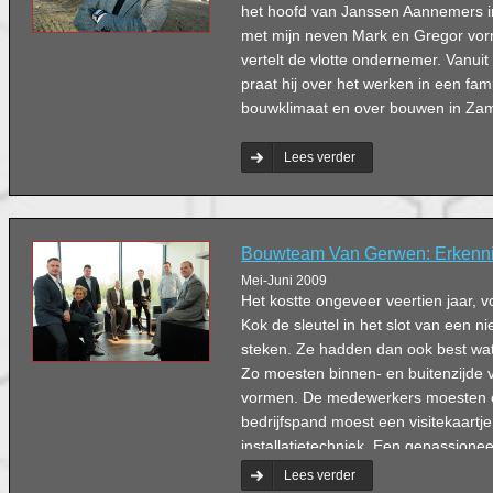
het hoofd van Janssen Aannemers i
met mijn neven Mark en Gregor vor
vertelt de vlotte ondernemer. Vanuit
praat hij over het werken in een fami
bouwklimaat en over bouwen in Zam
Lees verder
Bouwteam Van Gerwen: Erkennin
Mei-Juni 2009
Het kostte ongeveer veertien jaar, v
Kok de sleutel in het slot van een 
steken. Ze hadden dan ook best wat
Zo moesten binnen- en buitenzijde 
vormen. De medewerkers moesten er
bedrijfspand moest een visitekaartj
installatietechniek. Een gepassion
wensen stuk voor stuk in.
Lees verder